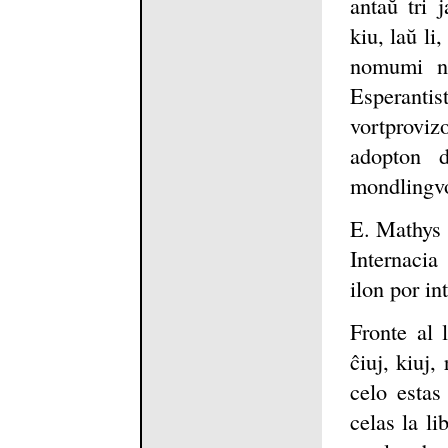
antaŭ tri 
kiu, laŭ li
nomumi ne
Esperantis
vortprov
adopton d
mondlingv
E. Mathys 
Internacia
ilon por i
Fronte al 
ĉiuj, kiuj,
celo estas
celas la li