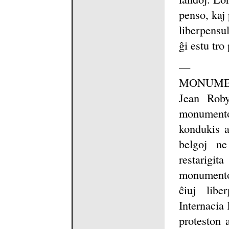
penso, kaj 
liberpensul
ĝi estu tro
—
MONUME
Jean Roby
monumento 
kondukis a
belgoj ne
restarigit
monumento e
ĉiuj libe
Internacia 
proteston 