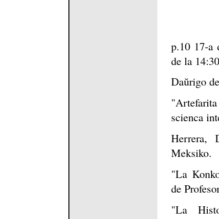
p.10 17-a 
de la 14:30
Daŭrigo de 
"Artefarit
scienca int
Herrera, 
Meksiko.
"La Konkor
de Profeso
"La Hist