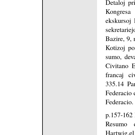
Detaloj pri
Kongresa
ekskursoj 
sekretarie
Bazire, 9,
Kotizoj po
sumo, deva
Civitano E
francaj ci
335.14 Par
Federacio e
Federacio.
p.157-1
Resumo d
Hartwig,el