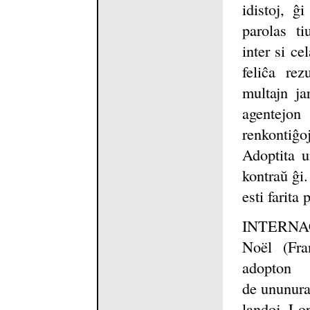
idistoj, ĝ
parolas ti
inter si ce
feliĉa rez
multajn ja
agentejo
renkontiĝo
Adoptita u
kontraŭ ĝi
esti farita
INTERNA
Noël (Fra
adopton
de ununura
landoj. Lor