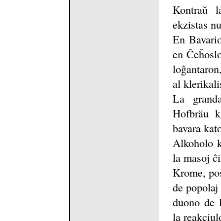
Kontraŭ l
ekzistas nu
En Bavario
en Ĉeĥoslo
loĝantaron,
al klerikal
La granda
Hofbräu ka
bavara kat
Alkoholo k
la masoj ĉi
Krome, pos
de popolaj
duono de l
la reakciul