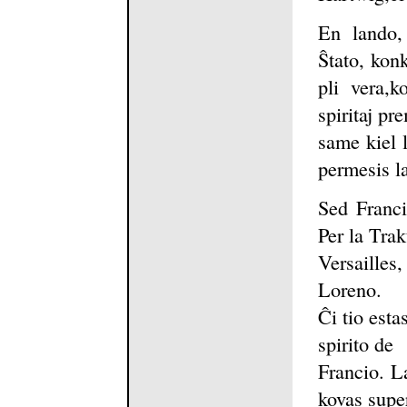
En lando,
Ŝtato, konk
pli vera,k
spiritaj pr
same kiel 
permesis la
Sed Franc
Per la Trak
Versaille
Loreno.
Ĉi tio esta
spirito de
Francio. La
kovas super