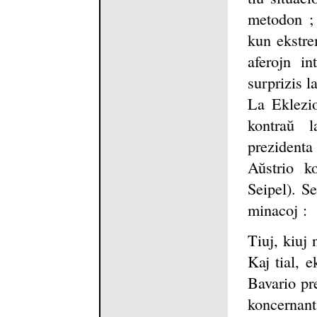
metodon ; 
kun ekstrem
aferojn i
surprizis l
La Eklezio
kontraŭ 
prezidenta
Aŭstrio ko
Seipel). Se
minacoj :
Tiuj, kiuj 
Kaj tial, e
Bavario pre
koncernan