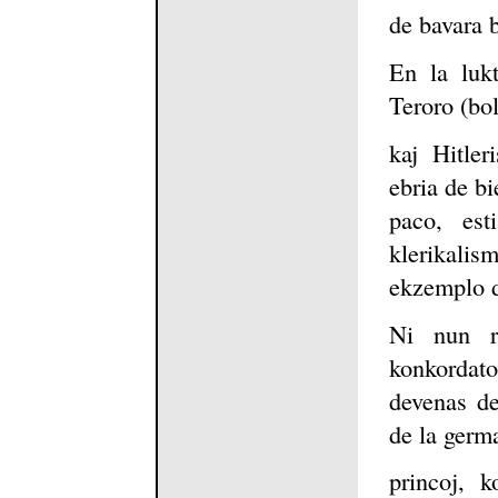
de bavara 
En la luk
Teroro (bo
kaj Hitler
ebria de b
paco, est
klerikalis
ekzemplo d
Ni nun ri
konkordato.
devenas de
de la germ
princoj, 