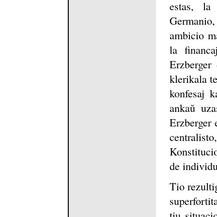
estas, la
Germanio,
ambicio ma
la financa
Erzberger 
klerikala t
konfesaj k
ankaŭ uza
Erzberger e
centralist
Konstitucio
de individu
Tio rezulti
superfortit
tiu situaci