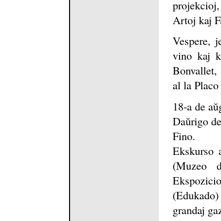
projekcioj
Artoj kaj F
Vespere, j
vino kaj k
Bonvallet,
al la Placo
18-a de aŭg
Daŭrigo de
Fino.
Ekskurso a
(Muzeo d
Ekspozic
(Edukado) 
grandaj ga