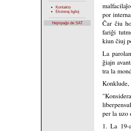
malfacilaĵ
Kontakto
Eksteraj ligiloj
por interna
Ĉar ĉiu ho
Hejmpaĝo de SAT
fariĝi tut
kiun ĉiuj p
La parolan
ĝiajn avant
tra la mon
Konklude, l
"Konside
liberpensu
per la uzo
1. La 19-a