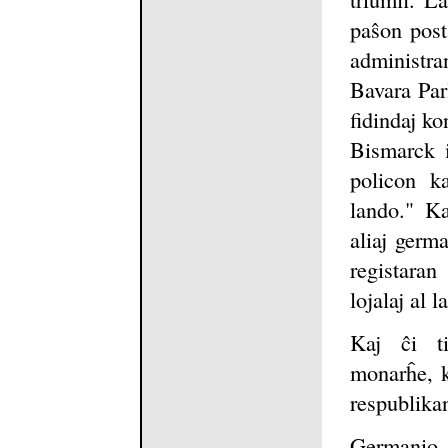
paŝon post
administr
Bavara Parl
fidindaj kon
Bismarck i
policon ka
lando." Ka
aliaj germa
registaran
lojalaj al l
Kaj ĉi t
monarĥe, k
respublika
Germanio 