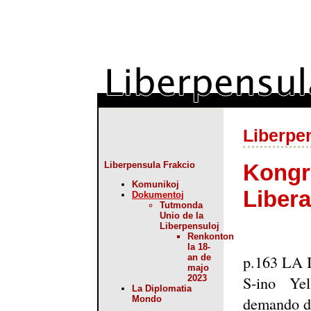
Liberpe
Kongre
Liberpensula Frakcio
Komunikoj
Libera
Dokumentoj
Tutmonda
Unio de la
Liberpensuloj
Renkonton
la 18-
p.163 LA
an de
majo
S-ino Yel
2023
La Diplomatia
demando de 
Mondo