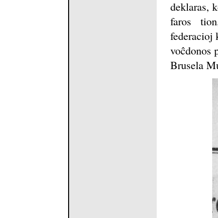
deklaras, k
faros tio
federacioj 
voĉdonos pr
Brusela Mu