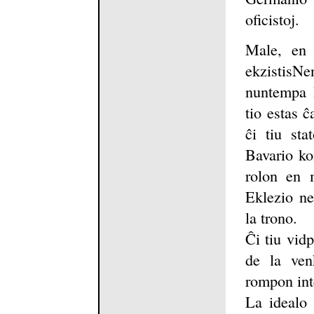
oficistoj.
Male, en 
ekzistisN
nuntempa B
tio estas ĉ
ĉi tiu sta
Bavario ko
rolon en 
Eklezio ne
la trono.
Ĉi tiu vid
de la venk
rompon int
La idealo 