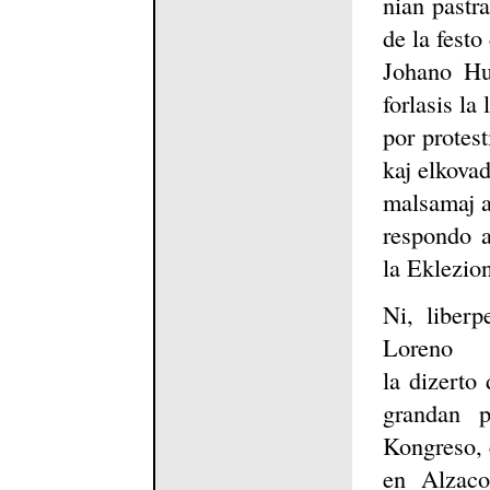
nian pastr
de la festo
Johano Hu
forlasis la
por protest
kaj elkova
malsamaj af
respondo al
la Eklezio
Ni, liberp
Loreno
la dizerto 
grandan 
Kongreso, 
en Alzaco-