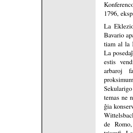
Konferenco
1796, eksp
La Eklezio
Bavario ap
tiam al la 
La posedaĵ
estis vend
arbaroj f
proksimume
Sekularigo
temas ne n
ĝia konserv
Wittelsbach
de Romo, t
triumfi. La