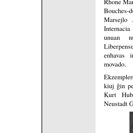
Rhone Mar
Bouches-d
Marsejlo 
Internacia
unuan n
Liberpens
enhavas i
movado.
Ekzemplero
kiuj ĝin p
Kurt Hubr
Neustadt G