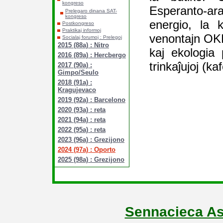
kongreso
Esperanto-
Prelegaro dinana SAT-
kongreso
energio, la 
Postkongreso
Praktikaj informoj
venontajn OKK
Socialaj forumoj : Prelegoj
2015 (88a) : Nitro
kaj ekologia 
2016 (89a) : Hercbergo
trinkaĵujoj (ka
2017 (90a) :
Gimpo/Seulo
2018 (91a) :
Kragujevaco
2019 (92a) : Barcelono
2020 (93a) : reta
2021 (94a) : reta
2022 (95a) : reta
2023 (96a) : Grezijono
2024 (97a) : Oporto
2025 (98a) : Grezijono
Sennacieca As