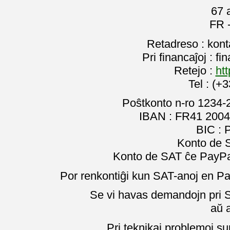
67 
FR 
Retadreso : kon
Pri financaĵoj : f
Retejo :
htt
Tel : (+
Poŝtkonto n-ro 1234-
IBAN : FR41 2004
BIC :
Konto de 
Konto de SAT ĉe PayPal
Por renkontiĝi kun SAT-anoj en Pa
Se vi havas demandojn pri SA
aŭ 
Pri teknikaj problemoj su