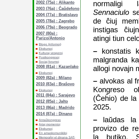
normaligi
2002 (75a) : Alikanto
2003 (76a) : Ĉaŭdefono
Sennaciulo
se
2004 (77a) : Bratislavo
de ĉiuj memb
2005 (78a) : Zagrebo
2006 (79a) : Beogrado
instigas ĉiu
2007 (80a) :
atingi tiun cel
Parizo/Antonio
Blogo (informoj)
–
konstatis 
Ekskursoj
Kulturaj vesperoj
malgranda ka
Postkongresoj
Sociaj forumoj
allogi novajn
2008 (81a) : Kazanlako
Ekskursoj
2009 (82a) : Milano
–
alvokas al f
2010 (83a) : Braŝovo
Kongreso o
Ekskursoj
2011 (84a) : Sarajevo
(Ĉeĥio) de la 
2012 (85a) : Jalto
2025.
2013 (86a) : Madrido
2014 (87a) : Dinano
–
laŭdas la 
Antaŭkongreso
Artaj momentoj
provizo de re
Ekskursoj
En amaskomunikiloj
la butiko. S
Memoraĵoj el dinana SAT-