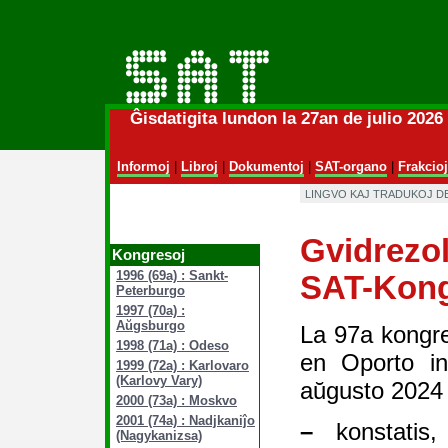
Ĝisdatigita lundon la 27an de julio 202
Informoj
|
Libroj
|
Dokumentoj
|
SAT-organo
|
Frakcioj
LINGVO KAJ TRADUKOJ D
Gvidrezol
Kongresoj
1996 (69a) : Sankt-
SAT-Kon
Peterburgo
1997 (70a) :
Aŭgsburgo
La 97a kongr
1998 (71a) : Odeso
en Oporto in
1999 (72a) : Karlovaro
(Karlovy Vary)
aŭgusto 2024 
2000 (73a) : Moskvo
2001 (74a) : Nadjkaniĵo
–
konstatis
(Nagykanizsa)