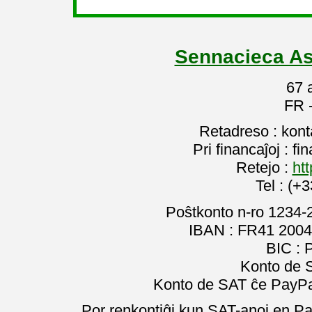
Sennacieca As
67 
FR 
Retadreso : kon
Pri financaĵoj : f
Retejo :
htt
Tel : (+
Poŝtkonto n-ro 1234-
IBAN : FR41 2004
BIC :
Konto de 
Konto de SAT ĉe PayPal
Por renkontiĝi kun SAT-anoj en Pa