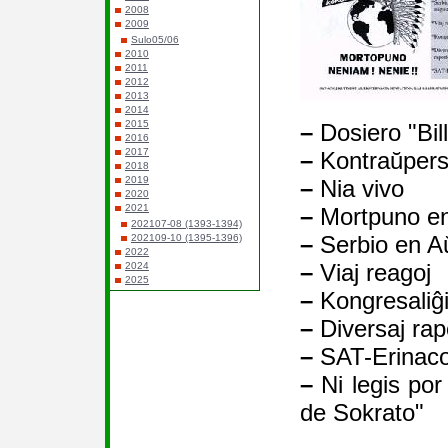
2008
2009
Sulo05/06
2010
2011
2012
2013
2014
2015
–
Dosiero "Bil
2016
2017
–
Kontraŭpers
2018
2019
–
Nia vivo
2020
2021
–
Mortpuno e
202107-08 (1393-1394)
–
Serbio en A
202109-10 (1395-1396)
2022
–
Viaj reagoj
2024
2025
–
Kongresaliĝi
–
Diversaj rap
–
SAT-Erinac
–
Ni legis por 
de Sokrato"