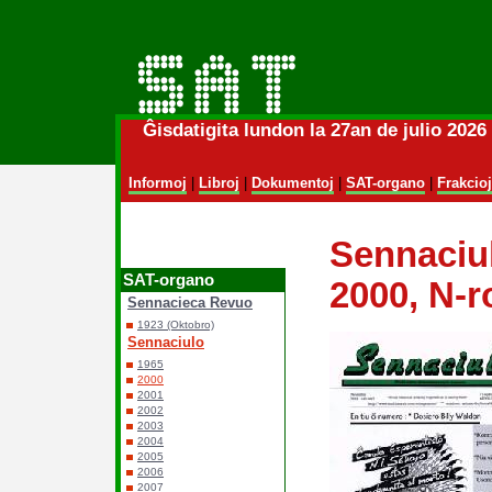
Ĝisdatigita lundon la 27an de julio 202
Informoj
|
Libroj
|
Dokumentoj
|
SAT-organo
|
Frakcioj
Sennaciu
SAT-organo
2000, N-r
Sennacieca Revuo
1923 (Oktobro)
Sennaciulo
1965
2000
2001
2002
2003
2004
2005
2006
2007