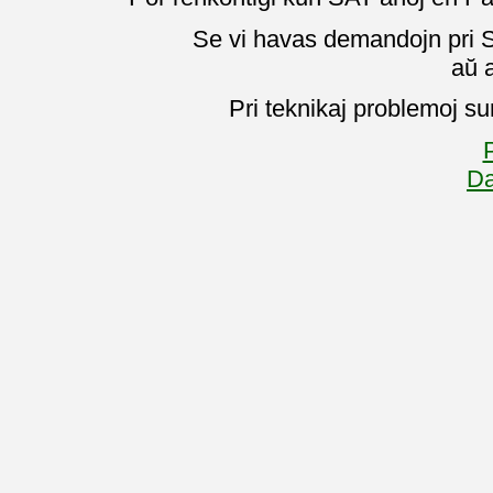
Se vi havas demandojn pri SA
aŭ 
Pri teknikaj problemoj su
P
Da