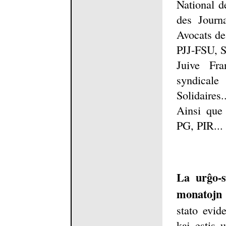
National d
des Journ
Avocats de
PJJ-FSU, S
Juive Fr
syndicale
Solidaires..
Ainsi qu
PG, PIR...
La urĝo-s
monatojn d
stato evid
kaj estis 