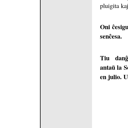
pluigita ka
Oni ĉesigu
senĉesa.
Tiu danĝ
antaŭ la S
en julio. 