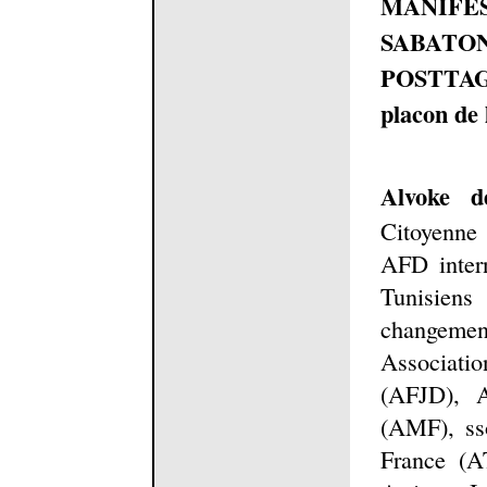
MANIFE
SABATO
POSTTA
placon de
Alvoke d
Citoyenne
AFD intern
Tunisien
changemen
Associati
(AFJD), A
(AMF), sso
France (A