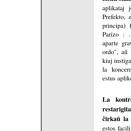
aplikataj 
Prefekto, 
principa) 
Parizo : 
aparte gra
ordo", aŭ 
kiuj instig
la koncern
estus aplik
La kontr
restarigi
ĉirkaŭ la
estos facil