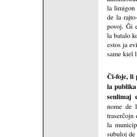
la limigon
de la rajto
povoj. Ĝi e
la batalo k
estos ja ev
same kiel l
Ĉi-foje, l
la publika 
senlimaj 
nome de l
traserĉojn 
la municipa
subuloj de 