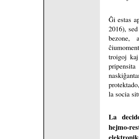
Ĝi estas ap
2016), sed
bezone, 
ĉiumoment
troigoj ka
pripensi
naskiĝant
protektado,
la socia si
La decid
hejmo-re
elektronik