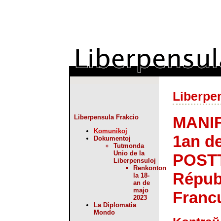
Liberpen
MANI
Liberpensula Frakcio
Komunikoj
1an de
Dokumentoj
Tutmonda
Unio de la
POSTT
Liberpensuloj
Renkonton
Répub
la 18-
an de
majo
Franc
2023
La Diplomatia
Mondo