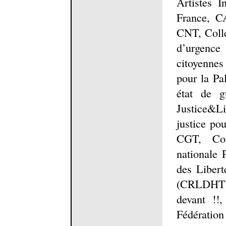
Artistes 
France, C
CNT, Collec
d’urgence
citoyennes
pour la Pa
état de g
Justice&L
justice po
CGT, Com
nationale 
des Libert
(CRLDHT)
devant !!,
Fédérati