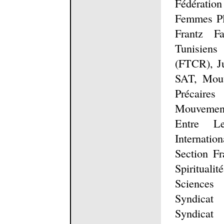
Fédératio
Femmes Plu
Frantz F
Tunisiens
(FTCR), Ju
SAT, Mouv
Précaire
Mouvement
Entre Le
Internatio
Section Fr
Spiritual
Sciences 
Syndicat
Syndicat