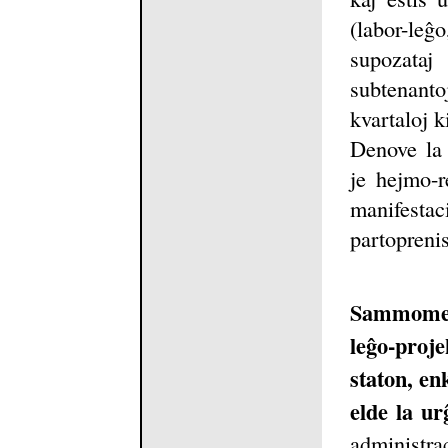
(labor-leĝ
supozataj 
subtenant
kvartaloj k
Denove la 
je hejmo-r
manifestac
partoprenis
Sammomen
leĝo-proj
staton, e
elde la ur
administrac