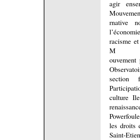
agir ens
Mouvement
rnative 
l’économie
racisme et
M
ouvement p
Observato
section 
Participat
culture Il
renaissa
Powerfoule
les droits
Saint-Etie