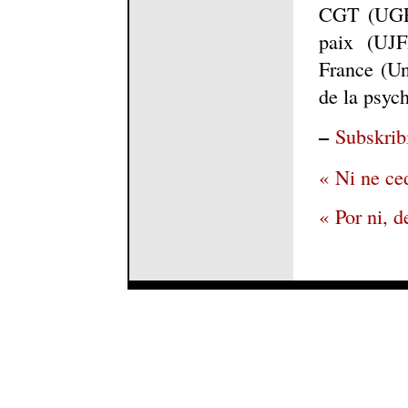
CGT (UGFF
paix (UJF
France (Un
de la psych
–
Subskribi
« Ni ne ce
« Por ni, d