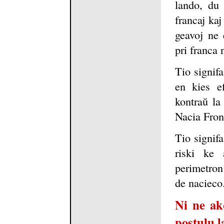
lando, du 
francaj kaj
geavoj ne 
pri franca 
Tio signif
en kies e
kontraŭ la
Nacia Fron
Tio signifa
riski ke a
perimetron
de nacieco
Ni ne ak
postulu l