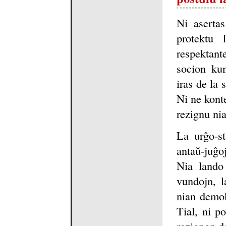
Ni asertas
protektu 
respektant
socion kun
iras de la
Ni ne konte
rezignu ni
La urĝo-st
antaŭ-juĝoj
Nia lando 
vundojn, l
nian demok
Tial, ni po
rezignon de