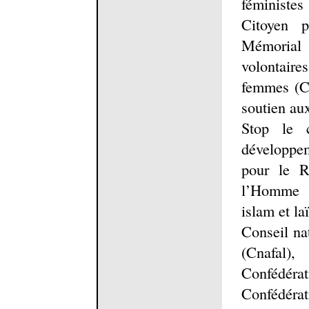
féministes
Citoyen p
Mémorial 
volontaire
femmes (CN
soutien au
Stop le 
développe
pour le R
l’Homme 
islam et laï
Conseil nat
(Cnafal),
Confédér
Confédérat