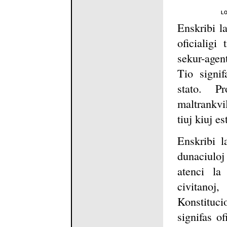
LO
Enskribi la
oficialigi
sekur-agen
Tio signif
stato. P
maltrankvi
tiuj kiuj e
Enskribi l
dunaciuloj
atenci la
civitanoj
Konstituc
signifas o