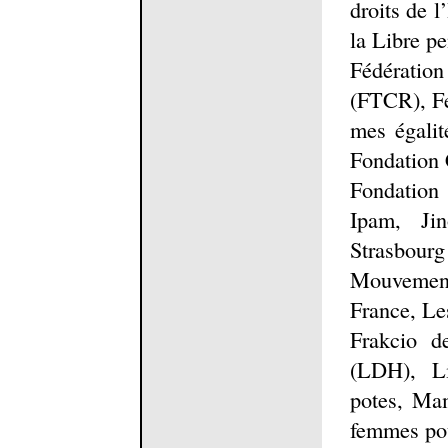
droits de 
la Libre p
Fédération
(FTCR), 
mes égalit
Fondation 
Fondation
Ipam, Jin
Strasbourg
Mouvemen
France, Le
Frakcio d
(LDH), L
potes, Ma
femmes pou