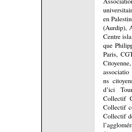
Associatio
universitai
en Palesti
(Aurdip),
Centre isl
que Philip
Paris, CG
Citoyenn
associatio
ns citoyen
d’ici Tou
Collectif
Collectif 
Collectif 
l’agglomé