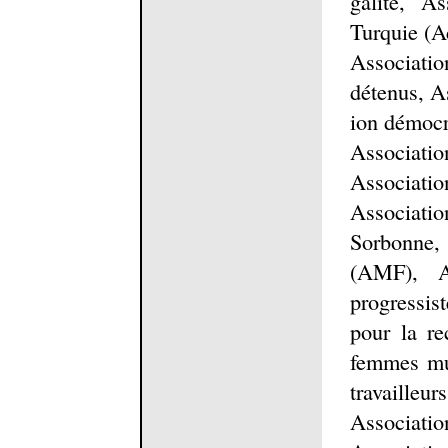
galité, A
Turquie (A
Associatio
détenus, A
ion démocr
Associatio
Associatio
Associati
Sorbonne,
(AMF), As
progressis
pour la re
femmes mu
travaill
Associat