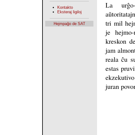
La urĝo-
Kontakto
aŭtoritata
Eksteraj ligiloj
tri mil he
Hejmpaĝo de SAT
je hejmo-r
kreskon de
jam almontr
reala ĉu s
estas pruvi
ekzekutivo
juran povon