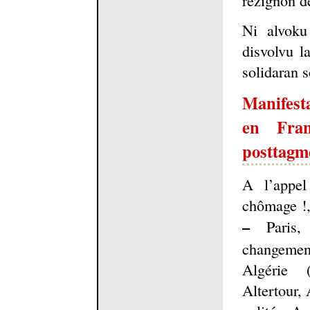
Ni alvoku
disvolvu l
solidaran s
Manifesta
en Fran
posttagm
A l’appe
chômage !,
–
Paris, 
changemen
Algérie 
Altertour