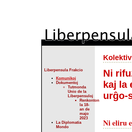
Kolektiv
Ni rif
Liberpensula Frakcio
Komunikoj
kaj la
Dokumentoj
Tutmonda
Unio de la
urĝo-s
Liberpensuloj
Renkonton
la 18-
an de
majo
2023
Ni eliru e
La Diplomatia
Mondo