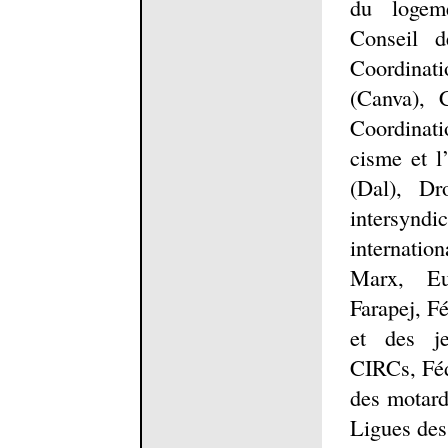
du logem
Conseil d
Coordinati
(Canva), 
Coordinatio
cisme et l
(Dal), Dr
intersy
internati
Marx, Eu
Farapej, Fé
et des je
CIRCs, Féd
des motard
Ligues des