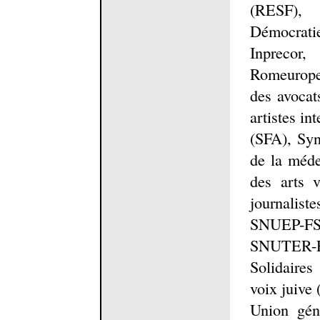
(RESF), 
Démocrati
Inprecor
Romeurope 
des avocat
artistes in
(SFA), Syn
de la méde
des arts v
journalis
SNUEP-FS
SNUTER-
Solidaire
voix juive
Union géné