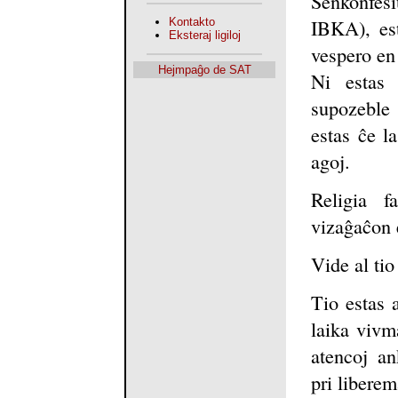
Senkonfesi
IBKA), est
Kontakto
Eksteraj ligiloj
vespero en
Hejmpaĝo de SAT
Ni estas 
supozeble 
estas ĉe l
agoj.
Religia f
vizaĝaĉon 
Vide al tio
Tio estas 
laika vivm
atencoj an
pri libere