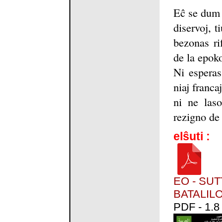
Eĉ se dum 
diservoj, t
bezonas rif
de la epoko
Ni esperas
niaj franca
ni ne laso
rezigno de 
elŝuti :
EO - SUT
BATALILO
PDF - 1.8 