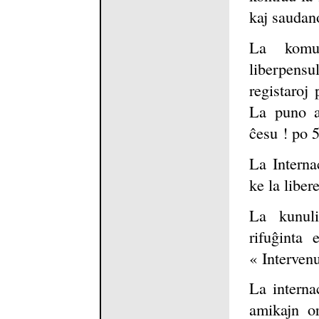
kaj saudan
La komun
liberpensul
registaroj 
La puno ap
ĉesu ! po 
La Interna
ke la liber
La kunul
rifuĝinta 
« Intervenu
La interna
amikajn or