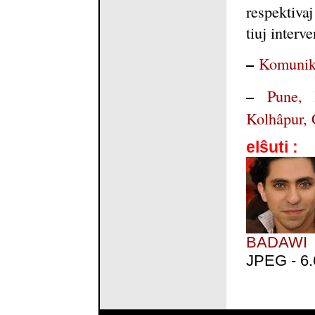
respektivaj
tiuj interve
–
Komunik
–
Pune, 
Kolhâpur,
elŝuti :
BADAWI
JPEG - 6.6