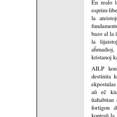
En realo l
esprim-libe
la ateisto
fundamento
bazo al la 
la ŝijaist
aĥmadioj,
kristanoj ka
AILP kons
destinita 
ekpostulas
aŭ eĉ kiu
ŭahabitan 
fortigon 
kontraŭ la