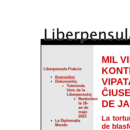
MIL V
KONT
Liberpensula Frakcio
Komunikoj
VIPA
Dokumentoj
Tutmonda
ĈIUS
Unio de la
Liberpensuloj
Renkonton
DE J
la 18-
an de
majo
2023
La tortu
La Diplomatia
de blas
Mondo