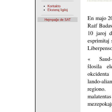
Kontakto
Eksteraj ligiloj
En majo 20
Hejmpaĝo de SAT
Raif Badaw
10 jaroj 
esprimitaj 
Liberpenso 
« Saud-
ŝlosila e
okcident
lando-al
regiono. 
malatenta
mezepokajn