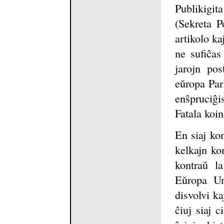
Publikigi
(Sekreta P
artikolo ka
ne sufiĉas
jarojn po
eŭropa Par
enŝpruciĝi
Fatala koi
En siaj ko
kelkajn ko
kontraŭ l
Eŭropa Uni
disvolvi ka
ĉiuj siaj c