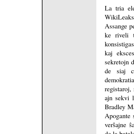
La tria el
WikiLeaks
Assange pe
ke riveli
konsistigas
kaj eksce
sekretojn 
de siaj c
demokratia
registaroj
ajn sekvi 
Bradley Ma
Apogante s
verŝajne ŝ
de la batal