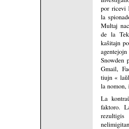
por ricevi
la spionad
Multaj nac
de la Tek
kaŝitajn po
agentejojn 
Snowden pr
Gmail, Fa
tiujn « laŭ
la nomon, 
La kontraŭ
faktoro. L
rezultigi
nelimigitan