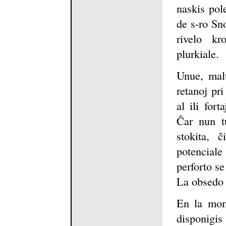
naskis pol
de s-ro Sn
rivelo k
plurkiale.
Unue, malt
retanoj pr
al ili for
Ĉar nun tu
stokita, 
potenciale
perforto se
La obsedo 
En la mom
disponig