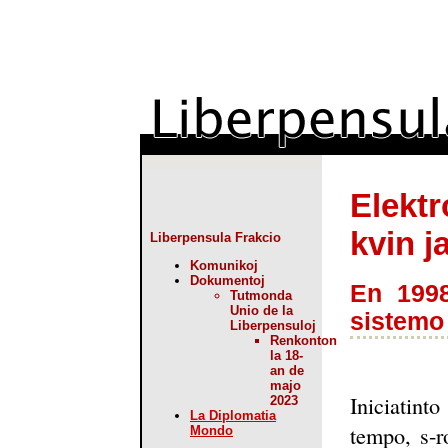
Elektr
kvin j
Liberpensula Frakcio
Komunikoj
Dokumentoj
En 1998
Tutmonda
Unio de la
sistemo
Liberpensuloj
Renkonton
la 18-
an de
majo
Iniciatint
2023
La Diplomatia
tempo, s-r
Mondo