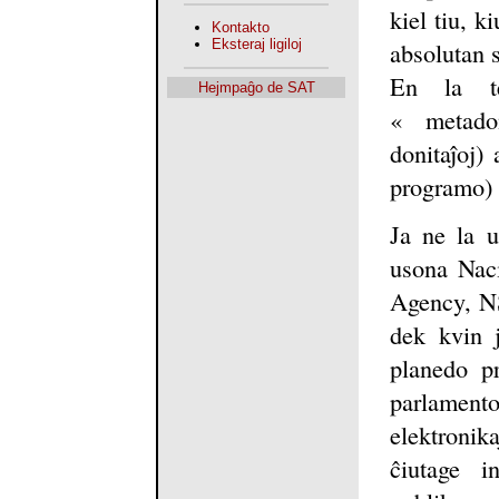
kiel tiu, k
Kontakto
absolutan s
Eksteraj ligiloj
En la t
Hejmpaĝo de SAT
« metadon
donitaĵoj)
programo) e
Ja ne la u
usona Naci
Agency, NS
dek kvin j
planedo p
parlament
elektronika
ĉiutage in