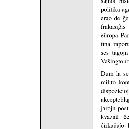
ŝajnis his
politika ag
erao de ĝe
frakasiĝis
eŭropa Par
fina rapor
ses tagojn
Vaŝingtono
Dum la sek
milito kon
dispozicio
akceptebl
jarojn post
kvazaŭ ĉe
ĉirkaŭaĵo