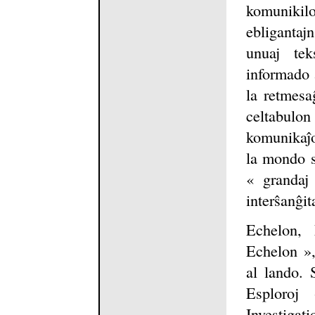
komunikiloj
ebligantaj
unuaj tek
informado a
la retmesa
celtabulo
komunikaĵo
la mondo s
« grandaj 
interŝanĝit
Echelon, 
Echelon »,
al lando. 
Esploroj
Investigat