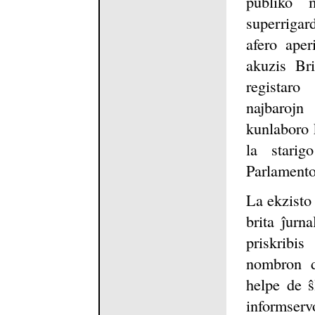
publiko 
superrigar
afero aper
akuzis Br
registar
najbarojn
kunlaboro 
la starig
Parlamento
La ekzisto
brita ĵurn
priskrib
nombron d
helpe de ŝ
informserv