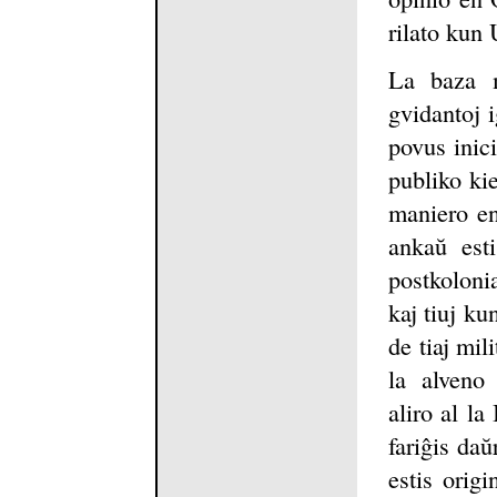
rilato kun 
La baza m
gvidantoj 
povus inici
publiko kie
maniero en
ankaŭ esti
postkolonia
kaj tiuj ku
de tiaj mil
la alveno 
aliro al la
fariĝis daŭ
estis orig