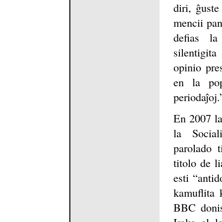
diri, ĝust
mencii pan
defias l
silentigit
opinio pre
en la pop
periodaĵoj.
En 2007 la 
la Socia
parolado t
titolo de l
esti “anti
kamuflita 
BBC donis
Irako al l