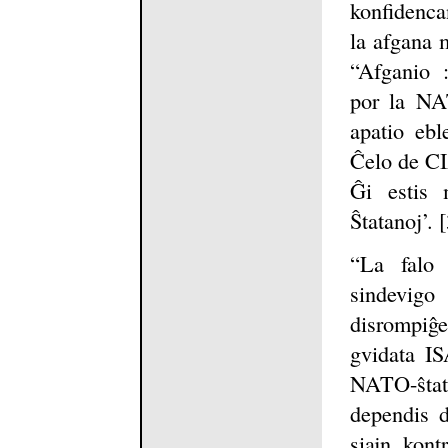
konfidenca
la afgana m
“Afganio 
por la NA
apatio ebl
Ĉelo de CI
Ĝi estis
Ŝtatanoj’. [
“La falo 
sindevigo
disrompiĝ
gvidata IS
NATO-ŝtato
dependis d
siajn kont