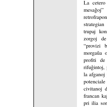
La cetero 
mesaĝoj”
retrofrapo
strategia
trupaj kon
zorgoj de
“provizi 
morgaŭa op
profiti d
rifuĝintoj
la afganoj
potencia
civitanoj 
francan ka
pri ilia s