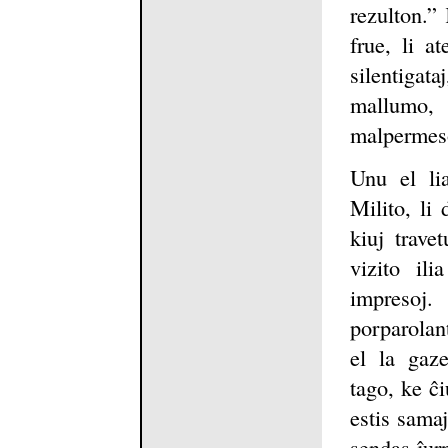
rezulton.”
frue, li a
silentigat
mallumo,
malpermes
Unu el lia
Milito, li 
kiuj trave
vizito ili
impresoj
porparolant
el la gaze
tago, ke ĉi
estis samaj
sendas ĵurn