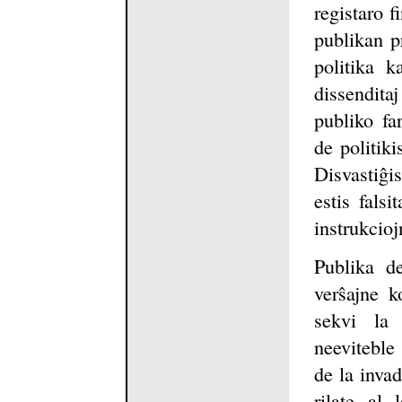
registaro f
publikan p
politika k
dissenditaj
publiko fa
de politik
Disvastiĝis
estis falsi
instrukcioj
Publika de
verŝajne k
sekvi la 
neeviteble 
de la invad
rilate al 