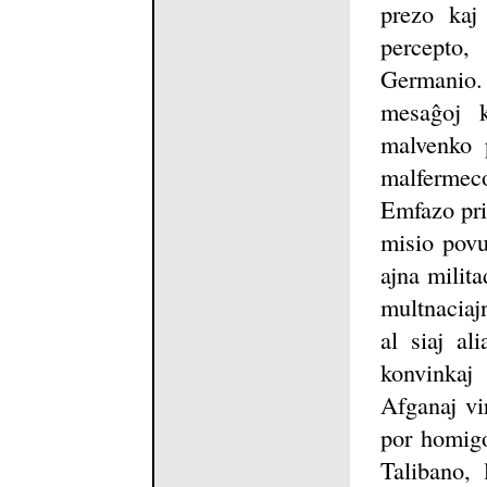
prezo kaj
percepto
Germanio.
mesaĝoj 
malvenko p
malfermec
Emfazo pri
misio povu
ajna milit
multnaciaj
al siaj al
konvinkaj
Afganaj vi
por homigo
Talibano, 