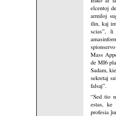
elcentoj d
armiloj su
ilin, kaj 
scias”, li
amasinform
spionservo
Mass Appe
de MI6 pla
Sadam, kiel
sekretaj su
falsaj”.
“Sed tio n
estas, ke
profesia ĵ