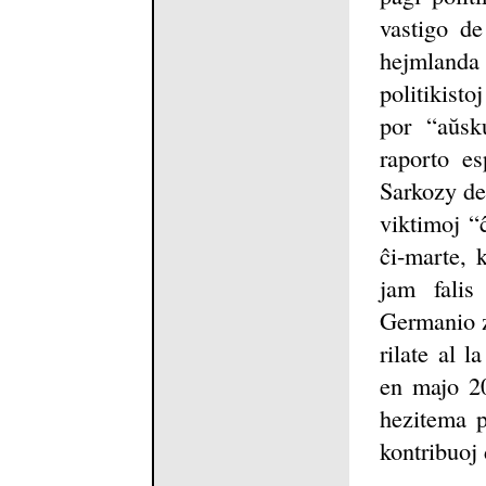
vastigo de
hejmlanda p
politikisto
por “aŭsku
raporto es
Sarkozy de
viktimoj “ĉ
ĉi-marte, 
jam falis
Germanio zo
rilate al l
en majo 20
hezitema p
kontribuoj