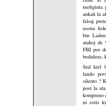
moliginta 
ankaŭ la a
falsaj pre
usona fed
bin Laden 
atakoj de 9
FBI por de
bedaŭras, k
Sed kiel l
lando pov
silento ? K
post la at
kompreno de
ni estis k