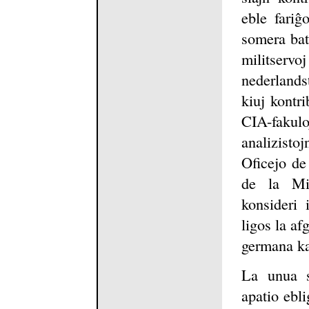
eble fariĝ
somera bat
militserv
nederlandst
kiuj kontr
CIA-faku
analizisto
Oficejo de
de la Min
konsideri 
ligos la af
germana kaj
La unua se
apatio ebli