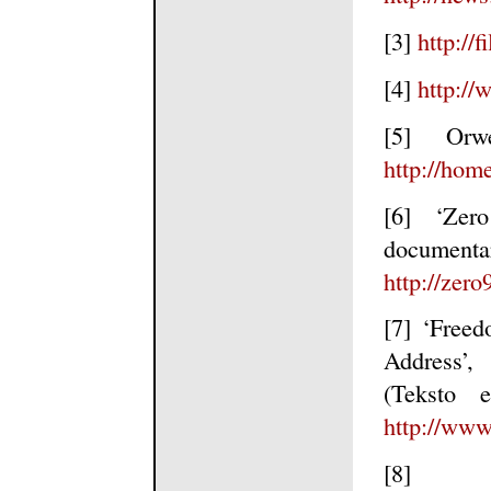
[3]
http://f
[4]
http://
[5] Orw
http://hom
[6] ‘Zer
docume
http://zer
[7] ‘Free
Address
(Teksto e
http://www
[8