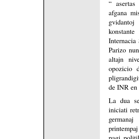
“ asertas
afgana mis
gvidantoj
konstante
Internacia
Parizo nun
altajn ni
opozicio 
pligrandig
de INR en 
La dua sek
iniciati re
germanaj 
printempaj
pagi polit