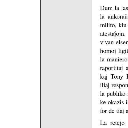
Dum la las
la ankoraŭ
milito, ki
atestaĵojn.
vivan else
homoj ligit
la maniero 
raportitaj
kaj Tony B
iliaj respo
la publiko 
ke okazis i
for de tiaj 
La retejo 