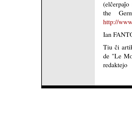
(elĉerpaĵo
the Ger
http://www
Ian FANT
Tiu ĉi art
de "Le Mo
redaktejo