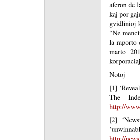
aferon de l
kaj por ga
gvidlinioj 
“Ne menciu
la raporto
marto 201
korporacia
Notoj
[1] ‘Revea
The Inde
http://www
[2] ‘News
’unwin
http://new