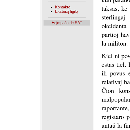
taksas, ke 
Kontakto
Eksteraj ligiloj
sterlinga
Hejmpaĝo de SAT
okcidenta 
partioj ha
la militon.
Kiel ni pov
estas tiel,
ili povus 
relativaj b
Ĉion kons
malpopular
raportante
registaro 
antaŭ la fin