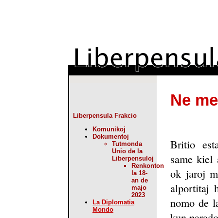
Ne men
Liberpensula Frakcio
Komunikoj
Dokumentoj
Britio es
Tutmonda
Unio de la
same kiel 
Liberpensuloj
Renkonton
ok jaroj m
la 18-
an de
alportitaj
majo
2023
nomo de la
La Diplomatia
Mondo
kun parado