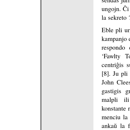
ungojn. Ĉi 
la sekreto 
Eble pli u
kampanjo d
respondo 
‘Fawlty T
centriĝis 
[8]. Ju pli
John Clees
gastigis 
malpli il
konstante r
menciu la 
ankaŭ la f