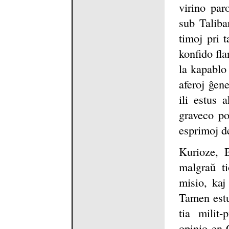
virino par
sub Taliban
timoj pri 
konfido fla
la kapablo
aferoj ĝen
ili estus 
graveco po
esprimoj de
Kurioze, B
malgraŭ ti
misio, kaj
Tamen estu
tia milit-
opinio en 