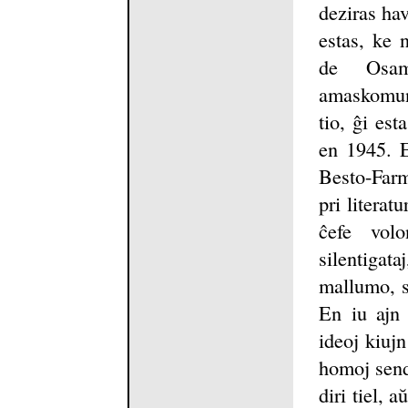
deziras ha
estas, ke 
de Osam
amaskomun
tio, ĝi es
en 1945. E
Besto-Farm
pri literat
ĉefe volo
silentigat
mallumo, s
En iu ajn
ideoj kiuj
homoj send
diri tiel, 