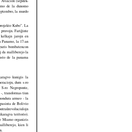
e Aviación (sepdek-
krimo de la dunomo
eptembro, la murdo
„projekto Kubo”. La
 pruvojn. Fariĝinte
 kelkajn jarojn en
en Panamo, la 17-an
eparis bombatencon
j da malliberejo la
gusto de la panama
ragvo kunigis la
peraciojn, dum s-ro
 S-ro Negroponte,
-, transformas tiun
hondura armeo - la
pasinta de Bolivio
ontraŭrevoluciulojn
karagva teritorio).
 de Miamo organizis
lliberejo, kien li
n.