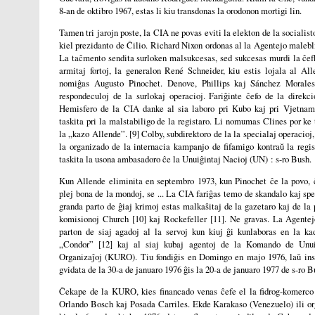
8-an de oktibro 1967, estas li kiu transdonas la orodonon mortigi lin.
Tamen tri jarojn poste, la CIA ne povas eviti la elekton de la socialis
kiel prezidanto de Ĉilio. Richard Nixon ordonas al la Agentejo malebli
La taĉmento sendita surloken malsukcesas, sed sukcesas murdi la ĉe
armitaj fortoj, la generalon René Schneider, kiu estis lojala al All
nomiĝas Augusto Pinochet. Denove, Phillips kaj Sánchez Morales 
respondeculoj de la surlokaj operacioj. Fariĝinte ĉefo de la direkc
Hemisfero de la CIA danke al sia laboro pri Kubo kaj pri Vjetnam
taskita pri la malstabiligo de la registaro. Li nomumas Clines por ke 
la „kazo Allende”. [9] Colby, subdirektoro de la la specialaj operacioj, 
la organizado de la internacia kampanjo de fifamigo kontraŭ la regis
taskita la usona ambasadoro ĉe la Unuiĝintaj Nacioj (UN) : s-ro Bush.
Kun Allende eliminita en septembro 1973, kun Pinochet ĉe la povo, ĉ
plej bona de la mondoj, se ... La CIA fariĝas temo de skandalo kaj spe
granda parto de ĝiaj krimoj estas malkaŝitaj de la gazetaro kaj de la
komisionoj Church [10] kaj Rockefeller [11]. Ne gravas. La Agente
parton de siaj agadoj al la servoj kun kiuj ĝi kunlaboras en la ka
„Condor” [12] kaj al siaj kubaj agentoj de la Komando de Unui
Organizaĵoj (KURO). Tiu fondiĝis en Domingo en majo 1976, laŭ ins
gvidata de la 30-a de januaro 1976 ĝis la 20-a de januaro 1977 de s-ro B
Ĉekape de la KURO, kies financado venas ĉefe el la fidrog-komerco [
Orlando Bosch kaj Posada Carriles. Ekde Karakaso (Venezuelo) ili or