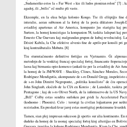
„Sudameriko estos la « Far West » kie ili ludos pioniran rolon” [7] ; ka
agadoj, ili „brilis” eĉ multe pli vaste.
Ekzemple, en la eksa belga kolonio Kongo. Tie ili elŝipiĝis fine d
interalie, aeran subtenon al la fortoj de la posta diktatoro Joseph
aviadiloj apartenas al Air America, kompanio ĵus starigita kaj pr
Surtere, la homoj konsistigas la kompanion 58, taskita laŭspuri kaj per
Ernesto Che Guevara kaj malgrandan grupon de kubaj revoluciuloj. La
Désiré Kabila, la Che efektive alvenis fine de aprilo por konsili pri ge
kiuj kontraŭbatalis Mobutu. [8]
Tiu sturmtaĉmento definitive fortiĝas en Vjetnamio. Ĝi alprenas
metodojn de la venkitaj francaj specialaj fortoj, financante fioperacioj
laosa kaj birmania opio-komerco (ankaŭ tie per la aviadiloj de Air Ame
la homoj de la JM/WAVE : Shackley, Clines, Sánchez Morales, Seco
Rodríguez Mendigutía, akompanate de s-ro Donald Gregg, inspektisto d
de s-ro John Dimitri Negroponte, „politika konsilisto” de ĉiu operac
John Singlaub, eksĉefo de la CIA en Koreio ; de Lansdale, taskita pri
Pentagono ; kaj de s-ro Oliver North, de la informservo de la US Nav
„Bill” Colby estas sendita surloken por gvidi la Accelerated Pac
(kodnomo : Phoenix). Celo : terorigi la civilan loĝantaron por neŭtr
rezistadon. En preskaŭ kvar jaroj estas mortigitaj proksimume kvardek 
Tamen, sian plej impresan sukceson ĝi spertis sur alia kontinento. En m
dudeko da homoj de la usonaj specialaj fortoj kiuj alteriĝas en Bolivi
Guevara, troviĝas la kubano Rodríguez Mendigutía. Kiam la Che, vundit