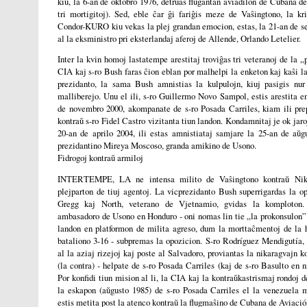
kiu, la 6-an de oktobro 1976, detruas flugantan aviadilon de Cubana d
tri mortigitoj). Sed, eble ĉar ĝi fariĝis meze de Vaŝingtono, la 
Condor-KURO kiu vekas la plej grandan emocion, estas, la 21-an de s
al la eksministro pri eksterlandaj aferoj de Allende, Orlando Letelier.
Inter la kvin homoj lastatempe arestitaj troviĝas tri veteranoj de la 
CIA kaj s-ro Bush faras ĉion eblan por malhelpi la enketon kaj kaŝi la
prezidanto, la sama Bush amnistias la kulpulojn, kiuj pasigis nur
malliberejo. Unu el ili, s-ro Guillermo Novo Sampol, estis arestita 
de novembro 2000, akompanate de s-ro Posada Carriles, kiam ili pr
kontraŭ s-ro Fidel Castro vizitanta tiun landon. Kondamnitaj je ok jaro
20-an de aprilo 2004, ili estas amnistiataj samjare la 25-an de aŭ
prezidantino Mireya Moscoso, granda amikino de Usono.
Fidrogoj kontraŭ armiloj
INTERTEMPE, LA ne intensa milito de Vaŝingtono kontraŭ Nika
plejparton de tiuj agentoj. La vicprezidanto Bush superrigardas la o
Gregg kaj North, veterano de Vjetnamio, gvidas la komploton.
ambasadoro de Usono en Honduro - oni nomas lin tie „la prokonsulon” 
landon en platformon de milita agreso, dum la morttaĉmentoj de la 
bataliono 3-16 - subpremas la opozicion. S-ro Rodríguez Mendigutía, 
al la aziaj rizejoj kaj poste al Salvadoro, proviantas la nikaragvajn k
(la contra) - helpate de s-ro Posada Carriles (kaj de s-ro Basulto en ni
Por konfidi tiun mision al li, la CIA kaj la kontraŭkastrismaj rondoj
la eskapon (aŭgusto 1985) de s-ro Posada Carriles el la venezuela ma
estis metita post la atenco kontraŭ la flugmaŝino de Cubana de Aviació