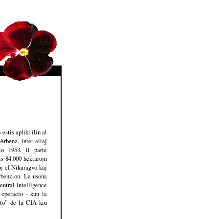
stis apliki ilin al
rbenz, inter aliaj
to 1953, li parte
is 84.000 hektarojn
oj el Nikaragvo kaj
rbenz-on. La usona
entral Intelligence
operacio - kun la
to” de la CIA kiu