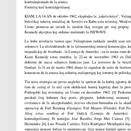
kontraŭspionado de la armeo.
Formitaj kiel kontraŭgerilanoj
KIAM, LA 14-AN de oktobro 1962, eksplodas la „raketo-krizo”, Vaŝingt
balistikaj raketoj instalitaj de Sovetio en Kubo estu retirotaj. Moskv
Usono promesu ne invadi la insulon (kaj rezigni pri siaj propraj 
Kennedy akceptas kaj ordonas malmunti la JM/WAVE.
La kuba revolucio tamen igas Vaŝingtonon radikale modifi sian str
sekureco. La alistrukturado de la latinamerikaj armeoj komenciĝas, ka
trejnado kaj de fivarbado - la Lernejo de Ameriko - en la usona zono d
Kiam Kennedy estas murdita, la 22-an de novembro 1963 en Dala
doktrino de nacia sekureco funkcias jam. La renverso de la brazi
Goulart, la 31-an de marto 1964, donas la signalon de serio da ŝtatrenv
komencon de la amasa kaj rafinitaj malaperigoj kaj torturoj de politika
Tiu nova strategio ne povas neglekti la sperton de la kubaj agentoj
tiun de certaj el la mil cent okdek-naŭ homoj kaptitaj dum la pro
Porkogolfo kaj revenintaj en Usono en decembro 1962. [4] Proksimu
preskaŭ ĉiuj kubanoj (kaj poste, plejparte, kubdevenaj usonanoj
civitaneco de la akceptolando), ricevas oficiran formadon en la akad
operacioj de Fort Benning (Georgio), Fort Mayers (Florido), Fort Pea
Aliaj estas senditaj al Fort Gulick (Lernejo de Ameriko), 
kontraŭgerilanoj. Ili nomiĝas José Basulto, Jorge Mas Canosa [5]
Hernández [6], Luis Posada Carriles, Felix Rodríguez Mendigutía ktp.
supozataj neniam forlasi la anonimecon, iliaj nomoj baldaŭ aperis re