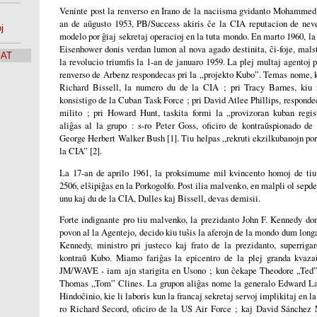
Veninte post la renverso en Irano de la naciisma gvidanto Mohammed
an de aŭgusto 1953, PB/Success akiris ĉe la CIA reputacion de neve
j
modelo por ĝiaj sekretaj operacioj en la tuta mondo. En marto 1960, l
Eisenhower donis verdan lumon al nova agado destinita, ĉi-foje, mals
SAT
la revolucio triumfis la 1-an de januaro 1959. La plej multaj agentoj p
renverso de Arbenz respondecas pri la „projekto Kubo”. Temas nome, ka
Richard Bissell, la numero du de la CIA ; pri Tracy Barnes, kiu 
konsistigo de la Cuban Task Force ; pri David Atlee Phillips, respondec
milito ; pri Howard Hunt, taskita formi la „provizoran kuban regis
aliĝas al la grupo : s-ro Peter Goss, oficiro de kontraŭspionado de 
George Herbert Walker Bush [1]. Tiu helpas „rekruti ekzilkubanojn po
la CIA” [2].
La 17-an de aprilo 1961, la proksimume mil kvincento homoj de tiu
2506, elŝipiĝas en la Porkogolfo. Post ilia malvenko, en malpli ol sepde
unu kaj du de la CIA, Dulles kaj Bissell, devas demisii.
Forte indignante pro tiu malvenko, la prezidanto John F. Kennedy don
povon al la Agentejo, decido kiu tuŝis la aferojn de la mondo dum long
Kennedy, ministro pri justeco kaj frato de la prezidanto, superriga
kontraŭ Kubo. Miamo fariĝas la epicentro de la plej granda kvaza
JM/WAVE - iam ajn starigita en Usono ; kun ĉekape Theodore „Ted”
Thomas „Tom” Clines. La grupon aliĝas nome la generalo Edward La
Hindoĉinio, kie li laboris kun la francaj sekretaj servoj implikitaj en la
ro Richard Secord, oficiro de la US Air Force ; kaj David Sánchez M