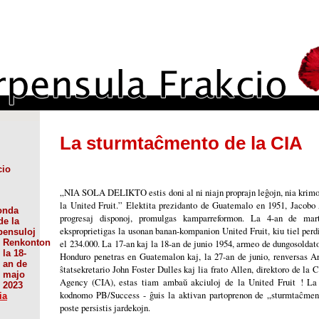
La sturmtaĉmento de la CIA
cio
„NIA SOLA DELIKTO estis doni al ni niajn proprajn leĝojn, nia krimo e
la United Fruit.” Elektita prezidanto de Guatemalo en 1951, Jacobo A
onda
progresaj disponoj, promulgas kamparreformon. La 4-an de mar
de la
eksproprietigas la usonan banan-kompanion United Fruit, kiu tiel perd
pensuloj
Renkonton
el 234.000. La 17-an kaj la 18-an de junio 1954, armeo de dungosoldat
la 18-
Honduro penetras en Guatemalon kaj, la 27-an de junio, renversas A
an de
ŝtatsekretario John Foster Dulles kaj lia frato Allen, direktoro de la C
majo
Agency (CIA), estas tiam ambaŭ akciuloj de la United Fruit ! La 
2023
kodnomo PB/Success - ĝuis la aktivan partoprenon de „sturmtaĉmen
ia
poste persistis jardekojn.