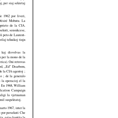
j, per siaj sekretaj
e 1962 por liveri,
-Désiré Mobutu. La
oprieto de la CIA.
sekuti, sensukcese,
ŭ peto de Laurent-
rilaj teĥnikoj tiujn
 kaj disvolvas la
n per la mono de la
rica). Oni retrovas
rd, „Ed” Dearborn,
e la CIA-agentoj ;
io ; de la generalo
 la operacioj el la
y. En 1968, William
ification Campaign
aligi la vjetnaman
mil suspektatoj.
arto 1967, inter la
o por persekuti Che
a, estas kaptita la