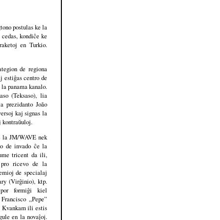
ono postulas ke la
o cedas, kondiĉe ke
raketoj en Turkio.
ategion de regiona
j estiĝas centro de
e la panama kanalo.
so (Teksaso), lia
la prezidanto João
ersoj kaj signas la
j kontraŭuloj.
 de la JM/WAVE nek
vo de invado ĉe la
me tricent da ili,
 pro ricevo de la
emioj de specialaj
ry (Virĝinio), ktp.
por formiĝi kiel
, Francisco „Pepe”
 Kvankam ili estis
gule en la novaĵoj.