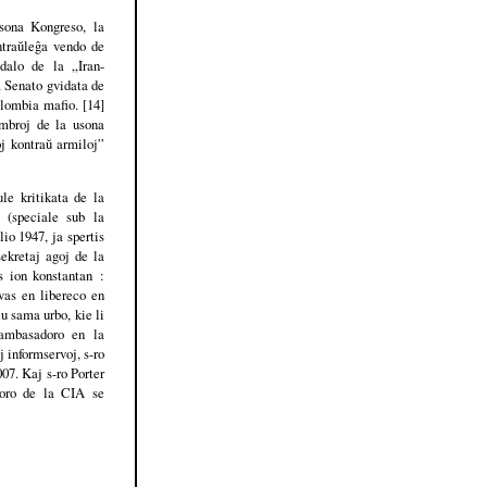
sona Kongreso, la
ntraŭleĝa vendo de
dalo de la „Iran-
a Senato gvidata de
olombia mafio. [14]
embroj de la usona
oj kontraŭ armiloj”
le kritikata de la
j (speciale sub la
io 1947, ja spertis
ekretaj agoj de la
s ion konstantan :
vas en libereco en
u sama urbo, kie li
 ambasadoro en la
j informservoj, s-ro
07. Kaj s-ro Porter
toro de la CIA se