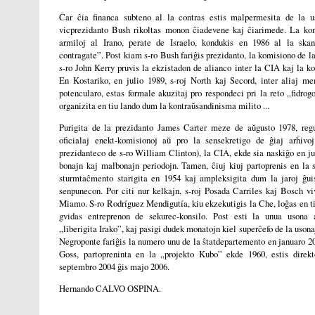
Ĉar ĉia financa subteno al la contras estis malpermesita de la u
vicprezidanto Bush rikoltas monon ĉiadevene kaj ĉiarimede. La ko
armiloj al Irano, perate de Israelo, kondukis en 1986 al la skan
contragate”. Post kiam s-ro Bush fariĝis prezidanto, la komisiono de l
s-ro John Kerry pruvis la ekzistadon de alianco inter la CIA kaj la k
En Kostariko, en julio 1989, s-roj North kaj Secord, inter aliaj m
potencularo, estas formale akuzitaj pro respondeci pri la reto „fidrog
organizita en tiu lando dum la kontraŭsandinisma milito ...
Purigita de la prezidanto James Carter meze de aŭgusto 1978, regu
oficialaj enekt-komisionoj aŭ pro la sensekretigo de ĝiaj arĥivo
prezidanteco de s-ro William Clinton), la CIA, ekde sia naskiĝo en jul
bonajn kaj malbonajn periodojn. Tamen, ĉiuj kiuj partoprenis en la s
sturmtaĉmento starigita en 1954 kaj ampleksigita dum la jaroj ĝui
senpunecon. Por citi nur kelkajn, s-roj Posada Carriles kaj Bosch vi
Miamo. S-ro Rodríguez Mendigutía, kiu ekzekutigis la Che, loĝas en ti
gvidas entreprenon de sekurec-konsilo. Post esti la unua usona
„liberigita Irako”, kaj pasigi dudek monatojn kiel superĉefo de la usona
Negroponte fariĝis la numero unu de la ŝtatdepartemento en januaro 20
Goss, partopreninta en la „projekto Kubo” ekde 1960, estis direk
septembro 2004 ĝis majo 2006.
Hernando CALVO OSPINA.