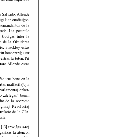
to Salvador Allende
gi lian enoficiĝon.
fkomandanton de la
ende. Lia posteulo
troviĝas inter la
io de la Okcidenta
io, Shackley estas
tiu koncentriĝu sur
estras la tuton. Pri
taro Allende estas
io irus bone en la
rtas malfacilaĵojn,
 parlamentaj enket-
jo „delegas” bonan
dro de la operacio
ĝintaj Revoluciaj
trukcio de la CIA,
ush.
13] troviĝas s-roj
ganizas la atencon