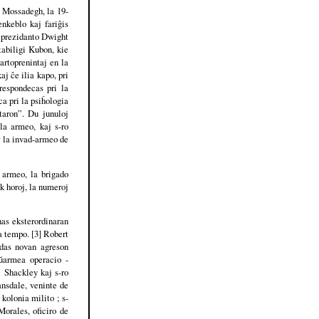
 Mossadegh, la 19-
nkeblo kaj fariĝis
a prezidanto Dwight
tabiligi Kubon, kie
artoprenintaj en la
j ĉe ilia kapo, pri
respondecas pri la
a pri la psiĥologia
taron”. Du junuloj
la armeo, kaj s-ro
r la invad-armeo de
 armeo, la brigado
k horoj, la numeroj
as eksterordinaran
a tempo. [3] Robert
rdas novan agreson
ŭarmea operacio -
 Shackley kaj s-ro
nsdale, veninte de
 kolonia milito ; s-
orales, oficiro de