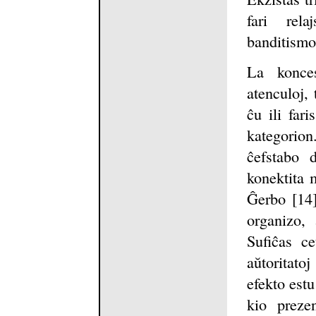
fari rel
banditismo
La konce
atenculoj, 
ĉu ili far
kategorio
ĉefstabo 
konektita 
Ĝerbo [14]
organizo, 
Sufiĉas ce
aŭtoritato
efekto estu
kio preze