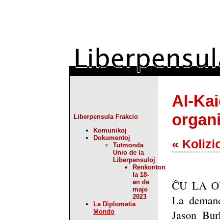
Al-Kai
organ
Liberpensula Frakcio
Komunikoj
Dokumentoj
« Kolizio
Tutmonda
Unio de la
Liberpensuloj
Renkonton
la 18-
ĈU LA OR
an de
majo
La demando
2023
La Diplomatia
Jason Burk
Mondo