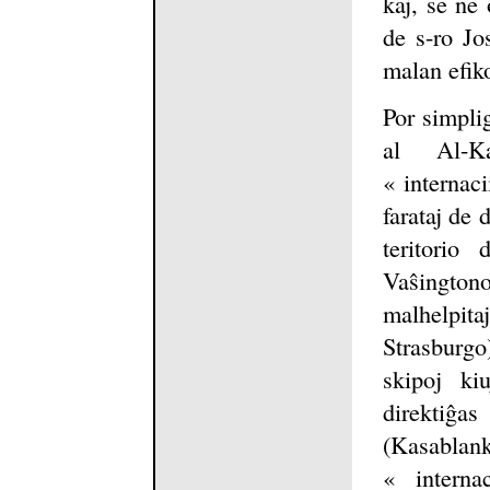
kaj, se ne 
de s-ro Jo
malan efiko
Por simplig
al Al-K
« internaci
farataj de 
teritorio
Vaŝingto
malhelpita
Strasburgo
skipoj ki
direktiĝ
(Kasablan
« interna