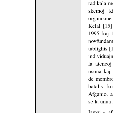
radikala m
skemoj k
organisme 
Kelal [15
1995 kaj 
novfundame
tablighis [
individuaj
la atencoj
usona kaj 
de membro
batalis k
Afganio, a
se la unua 
Iamaj « af