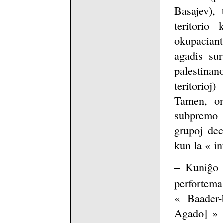
Basajev), 
teritorio
okupacian
agadis sur
palestinan
teritorioj
Tamen, on
subpremo k
grupoj dec
kun la « in
–
Kuniĝo d
perfortem
« Baader-
Agado] » a