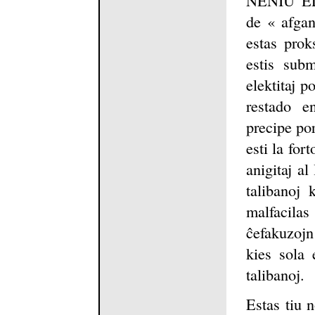
de « afgan
estas prok
estis subm
elektitaj p
restado e
precipe por
esti la fort
anigitaj al
talibanoj
malfacilas
ĉefakuzojn
kies sola 
talibanoj.
Estas tiu 