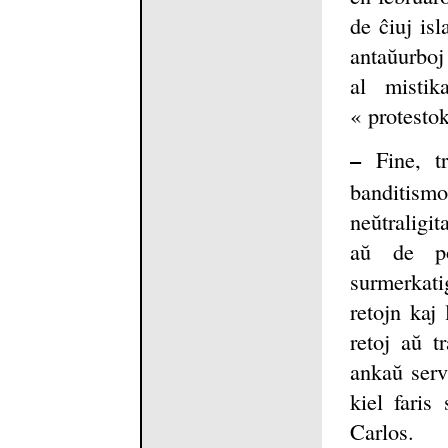
de ĉiuj is
antaŭurboj 
al mistik
« protestok
–
Fine, tr
banditis
neŭtraligi
aŭ de po
surmerkatig
retojn kaj
retoj aŭ t
ankaŭ serv
kiel faris
Carlos.