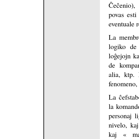
Ĉeĉenio), 
povas esti
eventuale r
La membroj
logiko de
loĝejojn k
de kompan
alia, ktp.
fenomeno, 
La ĉefstabo
la komando
personaj l
nivelo, ka
kaj « mal