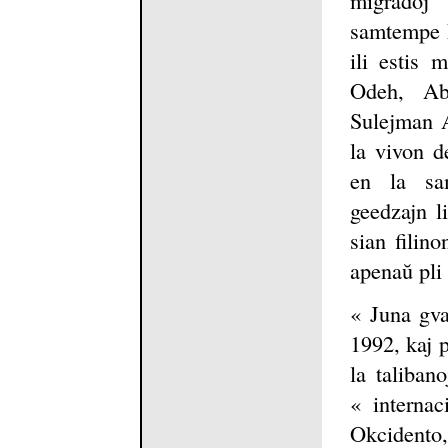
migradoj
samtempe k
ili estis 
Odeh, Ab
Sulejman A
la vivon d
en la sa
geedzajn l
sian filin
apenaŭ pli
« Juna gva
1992, kaj 
la taliban
« internaci
Okcidento,