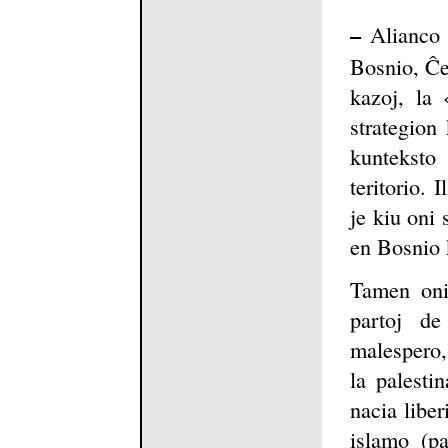
–
Alianco k
Bosnio, Ĉeĉ
kazoj, la 
strategion
kunteksto
teritorio. 
je kiu oni 
en Bosnio 
Tamen oni 
partoj de
malespero, 
la palesti
nacia liber
islamo (p