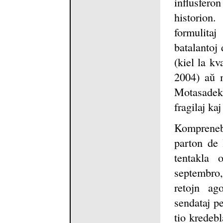
influsfer
historion
formulita
batalantoj
(kiel la kv
2004) aŭ m
Motasadek
fragilaj ka
Komprenebl
parton de 
tentakla 
septembro
retojn ag
sendataj pe
tio kredeb