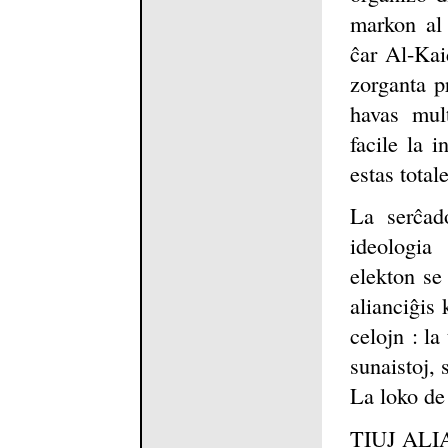
markon al 
ĉar Al-Kai
zorganta pr
havas mul
facile la i
estas total
La serĉad
ideologia
elekton se 
alianciĝis 
celojn : la
sunaistoj, 
La loko de 
TIUJ ALIAN