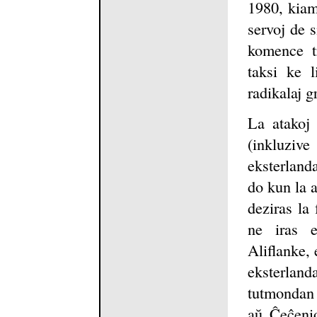
1980, kiam 
servoj de s
komence tr
taksi ke 
radikalaj g
La atakoj 
(inkluziv
eksterland
do kun la a
deziras la
ne iras e
Aliflanke,
eksterland
tutmondan 
aŭ Ĉeĉenio