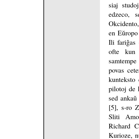
siaj studo
edzeco, s
Okcidento, 
en Eŭropo 
Ili fariĝas
ofte kun 
samtempe k
povas cete
kunteksto d
pilotoj de
sed ankaŭ 
[5], s-ro 
Sliti Amo
Richard Co
Kurioze, n