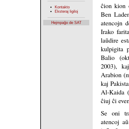
ĉion kion 
Kontakto
Eksteraj ligiloj
Ben Laden
atencojn 
Hejmpaĝo de SAT
Irako fari
laŭdire es
kulpigita 
Balio (ok
2003), ka
Arabion (m
kaj Pakist
Al-Kaida (
ĉiuj ĉi eve
Se oni tr
atencoj aŭ