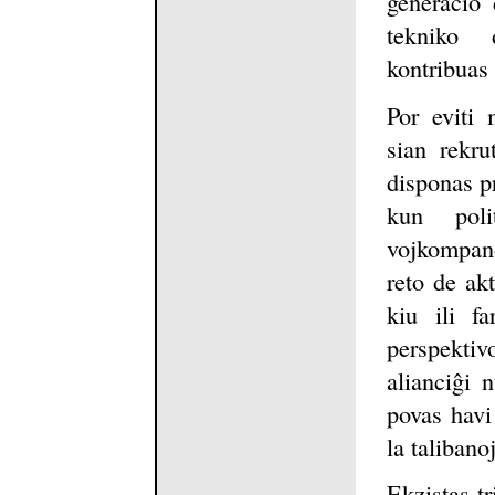
generacio 
tekniko 
kontribuas 
Por eviti 
sian rekru
disponas pr
kun poli
vojkompano
reto de ak
kiu ili f
perspektiv
alianciĝi 
povas havi
la talibano
Ekzistas tr