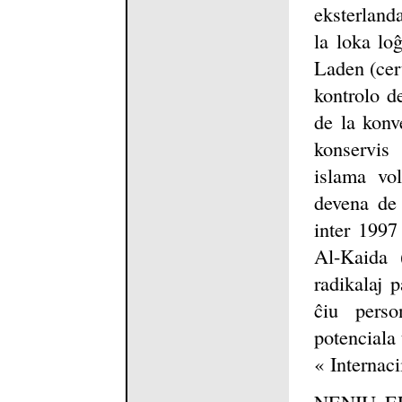
eksterlanda
la loka loĝ
Laden (cer
kontrolo d
de la konv
konservis 
islama vo
devena de 
inter 1997
Al-Kaida (
radikalaj 
ĉiu perso
potenciala 
« Internaci
NENIU EL