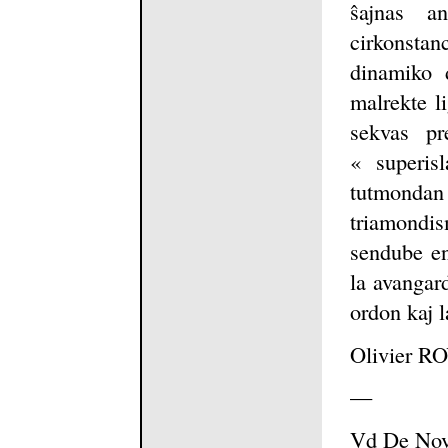
ŝajnas a
cirkonstan
dinamiko 
malrekte li
sekvas pr
« superis
tutmonda
triamondi
sendube en
la avangar
ordon kaj 
Olivier RO
—
Vd De Novj