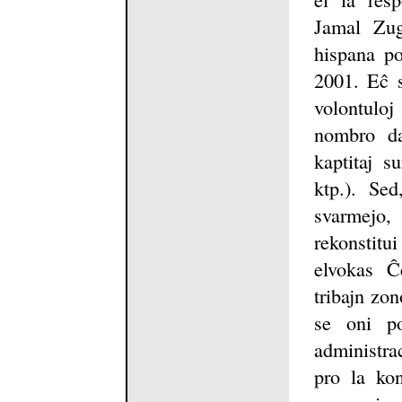
Jamal Zug
hispana po
2001. Eĉ s
volontuloj
nombro da
kaptitaj s
ktp.). Se
svarmejo,
rekonstitu
elvokas Ĉ
tribajn zon
se oni p
administra
pro la kon