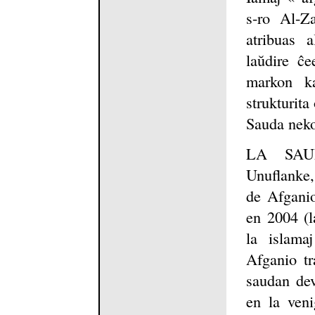
s-ro Al-Z
atribuas a
laŭdire ĉe
markon ka
strukturita 
Sauda nek
LA SAUD
Unuflanke,
de Afganio
en 2004 (l
la islamaj
Afganio tr
saudan dev
en la veni