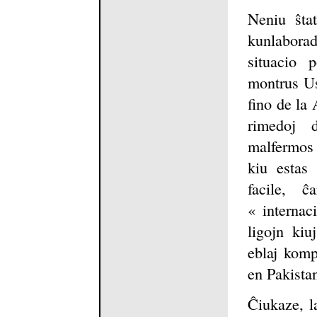
Neniu ŝta
kunlaborad
situacio 
montrus Us
fino de la 
rimedoj 
malfermos 
kiu estas 
facile, 
« internac
ligojn kiu
eblaj kompl
en Pakista
Ĉiukaze, l