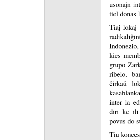
usonajn in
tiel donas 
Tiaj lokaj 
radikaliĝ
Indonezio,
kies membr
grupo Zark
ribelo, b
ĉirkaŭ lo
kasablanka
inter la ed
diri ke i
povus do s
Tiu koncesi