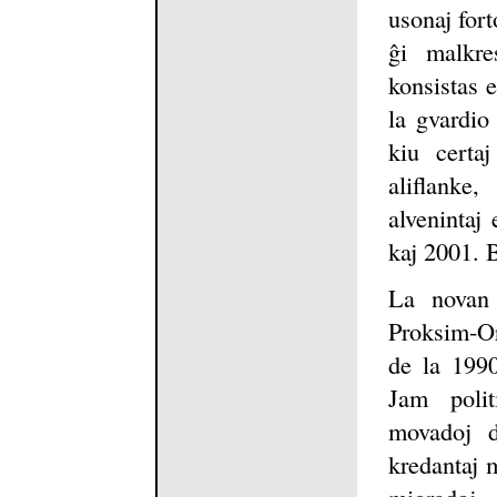
usonaj fort
ĝi malkre
konsistas e
la gvardio
kiu certa
aliflanke
alvenintaj
kaj 2001. B
La novan 
Proksim-Or
de la 1990
Jam politi
movadoj d
kredantaj m