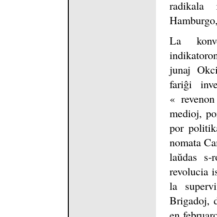
radikala 
Hamburgo, 
La konve
indikatoro
junaj Okci
fariĝi in
« revenon 
medioj, po
por politi
nomata Car
laŭdas s-
revolucia 
la superv
Brigadoj, d
en februaro