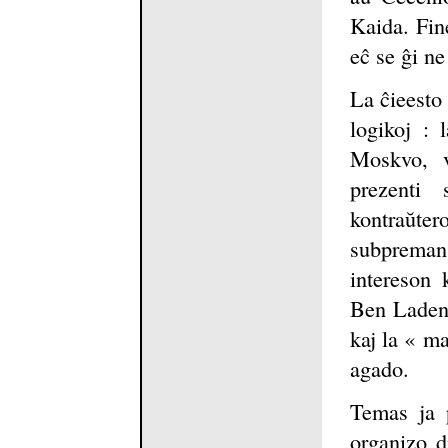
Kaida. Fin
eĉ se ĝi ne
La ĉieesto 
logikoj : 
Moskvo, 
prezenti
kontraŭt
subpreman 
intereson 
Ben Laden 
kaj la « ma
agado.
Temas ja p
organizo d