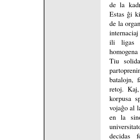
de la kadr
Estas ĝi ki
de la organ
internaciaj
ili liga
homogena 
Tiu solida
partopreni
batalojn, 
retoj. Kaj
korpusa sp
vojaĝo al l
en la si
universita
decidas f