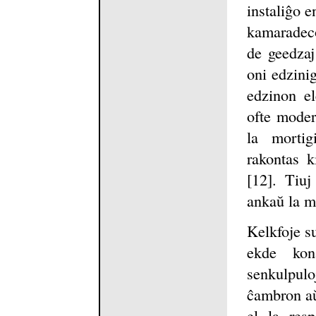
instaliĝo e
kamaradeco
de geedzaj
oni edzinig
edzinon el
ofte moder
la morti
rakontas k
[12]. Tiuj
ankaŭ la ma
Kelkfoje su
ekde kon
senkulpulo
ĉambron aŭ
el la res