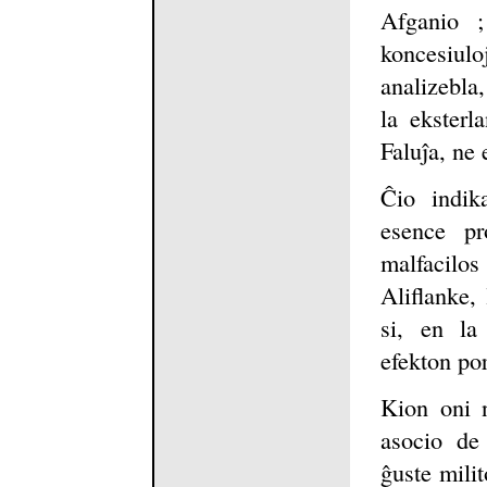
Afganio ;
koncesiulo
analizebla
la eksterl
Faluĵa, ne 
Ĉio indik
esence pr
malfacilos
Aliflanke,
si, en l
efekton por
Kion oni 
asocio de 
ĝuste milit