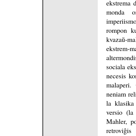
ekstrema d
monda or
imperiismo
rompon kun
kvazaŭ-m
ekstrem-
altermondi
sociala ek
necesis ko
malaperi. 
neniam reli
la klasika
versio (l
Mahler, po
retroviĝi