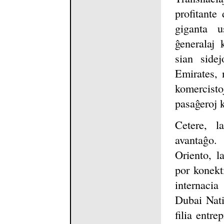
profitante
giganta u
ĝeneralaj 
sian side
Emirates, n
komercistoj
pasaĝeroj k
Cetere, l
avantaĝo.
Oriento, l
por konekt
internaci
Dubai Nati
filia entre