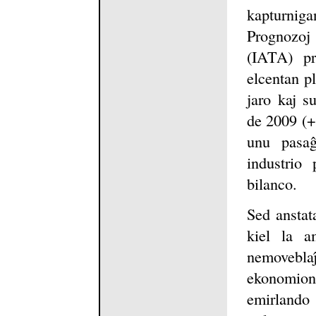
kapturniga
Prognozoj 
(IATA) pr
elcentan pl
jaro kaj su
de 2009 (+1
unu pasaĝ
industrio
bilanco.
Sed anstat
kiel la a
nemoveblaĵ
ekonomion
emirlando