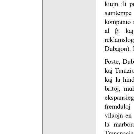
kiujn ili p
samtempe f
kompanio r
al ĝi ka
reklamslo
Dubajon). 
Poste, Dub
kaj Tunizi
kaj la hin
britoj, mul
ekspansi
fremduloj 
vilaojn en
la marbor
Transnaci