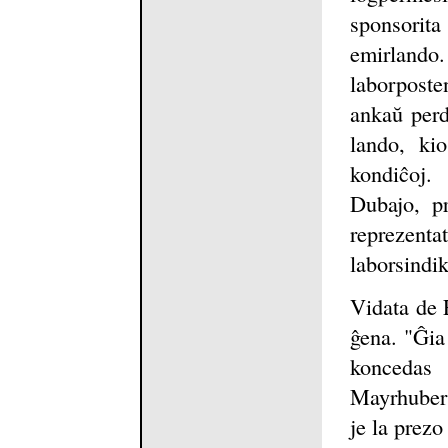
sponsorita
emirlan
laborposte
ankaŭ perd
lando, kio
kondiĉoj.
Dubajo, pr
reprezen
laborsindik
Vidata de E
ĝena. "Ĝia
koncedas
Mayrhuber 
je la prezo