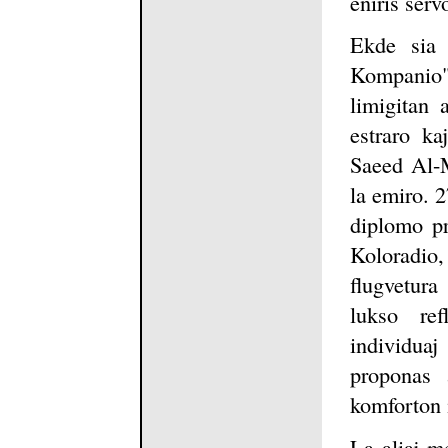
eniris serv
Ekde sia 
Kompanio"
limigitan 
estraro ka
Saeed Al-M
la emiro. 
diplomo pr
Koloradio
flugvetura
lukso ref
individua
proponas 
komforton 
La aliaj me