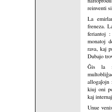
naftopro
reinventi si
La emirla
freneza. L
feriantoj 
monatoj de
rava, kaj 
Dubajo tro
Ĝis la ma
multobliĝa
allogaĵojn 
kiuj oni p
kaj interna
Unue venis