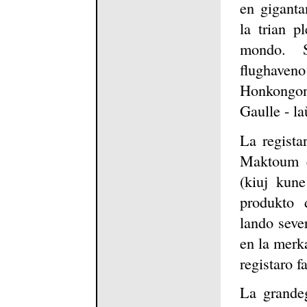
en giganta
la trian p
mondo. S
flughaven
Honkongon
Gaulle - la
La regist
Maktoum e
(kiuj kun
produkto 
lando sever
en la merka
registaro f
La grandeg