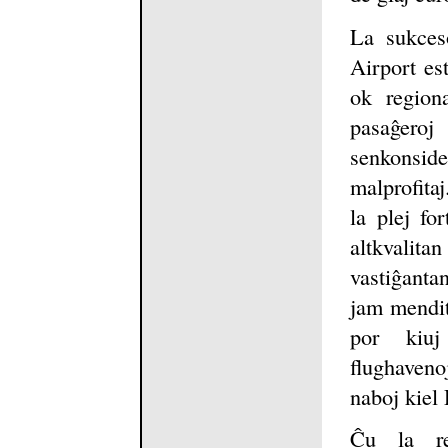
La sukces
Airport es
ok region
pasaĝeroj
senkonside
malprofita
la plej fo
altkvalit
vastiĝantan
jam mendit
por kiuj
flughaven
naboj kiel
Ĉu la re