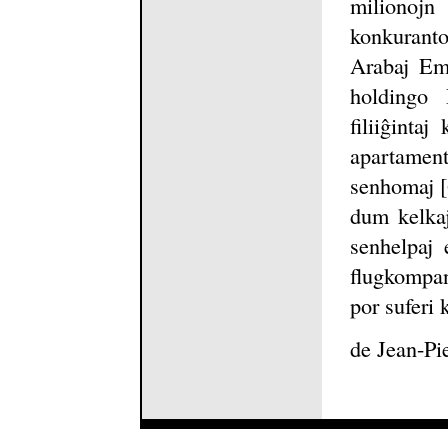
milionojn
konkuranto
Arabaj Emi
holdingo 
filiiĝinta
apartamen
senhomaj [
dum kelkaj
senhelpaj 
flugkompan
por suferi 
de Jean-P