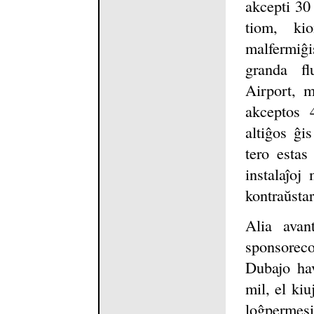
akcepti 30
tiom, ki
malfermiĝ
granda fl
Airport, m
akceptos 
altiĝos ĝi
tero estas
instalaĵo
kontraŭstar
Alia avan
sponsoreco
Dubajo ha
mil, el kiu
loĝpermesi