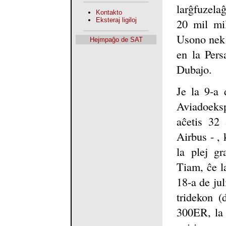
larĝfuzela
Kontakto
20 mil mi
Eksteraj ligiloj
Usono nek 
Hejmpaĝo de SAT
en la Pers
Dubajo.
Je la 9-a 
Aviadoeksp
aĉetis 32 
Airbus - , 
la plej gr
Tiam, ĉe l
18-a de ju
tridekon (
300ER, la 