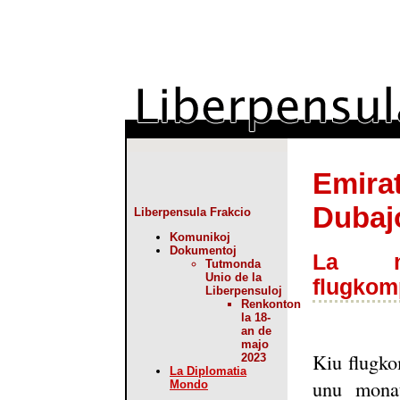
Emirat
Dubaj
Liberpensula Frakcio
Komunikoj
Dokumentoj
La ne
Tutmonda
Unio de la
flugkom
Liberpensuloj
Renkonton
la 18-
an de
majo
Kiu flugko
2023
La Diplomatia
unu monat
Mondo