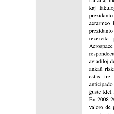
kaj fakulo
prezidanto
aerarmeo k
prezidan
rezervita
Aerospace
respondeca
aviadiloj d
ankaŭ risk
estas tre
anticipado 
ĝuste kiel 
En 2008-20
valoro de 