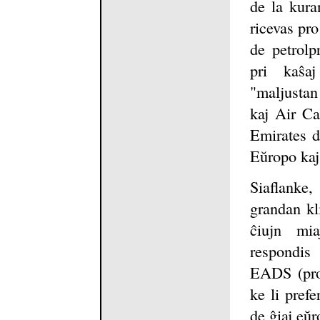
de la kura
ricevas pro
de petrolp
pri kaŝa
"maljusta
kaj Air Ca
Emirates de
Eŭropo kaj
Siaflanke
grandan kl
ĉiujn mi
respondis
EADS (prop
ke li pref
de ĝiaj eŭr