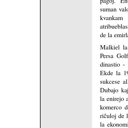
pagoj. En
suman valo
kvankam 
atribuebla
de la emir
Malkiel la
Persa Golf
dinastio -
Ekde la 19
sukcese al
Dubajo kaj
la enirejo 
komerco de
riĉuloj de
la ekonomi