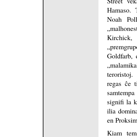
Street ve
Hamaso. T
Noah Poll
„malhone
Kirchick,
„premgru
Goldfarb, 
„malamika”
teroristoj
regas ĉe t
samtempa 
signifi la
ilia domin
en Proksim
Kiam tema