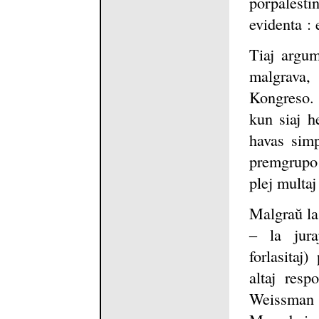
porpalesti
evidenta : 
Tiaj argum
malgrava,
Kongreso. 
kun siaj h
havas simp
premgrupo 
plej multaj
Malgraŭ la
‒ la jura
forlasitaj
altaj resp
Weissman 