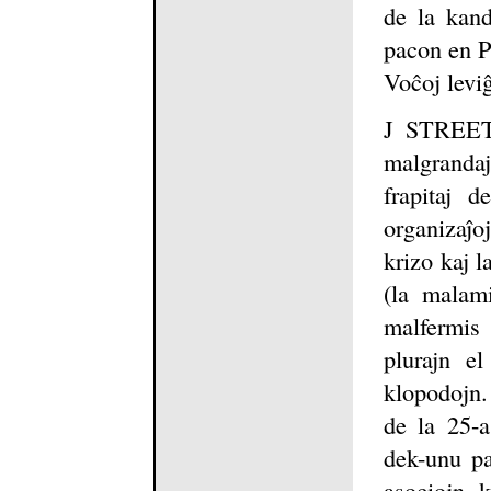
de la kand
pacon en P
Voĉoj levi
J STREET
malgrandaj
frapitaj 
organizaĵo
krizo kaj l
(la malam
malfermis
plurajn el
klopodojn.
de la 25-a
dek-unu pac
asociojn 