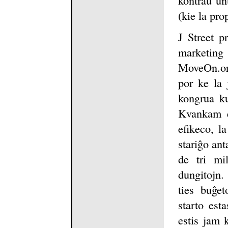
(kie la pro
J Street p
marketin
MoveOn.or
por ke la 
kongrua ku
Kvankam es
efikeco, l
stariĝo ant
de tri mi
dungitojn
ties buĝet
starto est
estis jam 