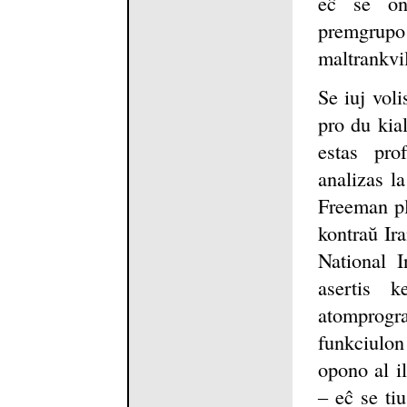
eĉ se on
premgrup
maltrankvil
Se iuj voli
pro du kial
estas pro
analizas la
Freeman pl
kontraŭ Ira
National I
asertis 
atomprogra
funkciulon
opono al il
‒ eĉ se ti