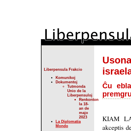
Usonaj
israel
Liberpensula Frakcio
Komunikoj
Dokumentoj
Ĉu ebla
Tutmonda
Unio de la
premgru
Liberpensuloj
Renkonton
la 18-
an de
majo
KIAM LA
2023
La Diplomatia
akceptis d
Mondo