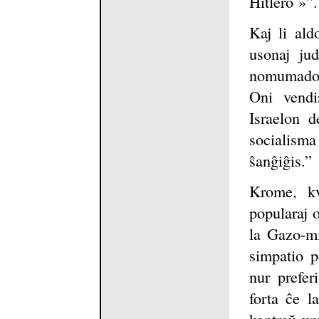
Hitlero »”.
Kaj li ald
usonaj ju
nomumado 
Oni vendis
Israelon d
socialis
ŝanĝiĝis.”
Krome, kv
popularaj o
la Gazo-mi
simpatio p
nur prefer
forta ĉe l
kontraŭ un