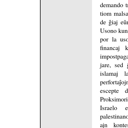
demando tr
tiom malsam
de ĝiaj eŭ
Usono kun I
por la us
financaj 
impostpaga
jare, sed 
islamaj l
perfortaĵ
escepte 
Proksimori
Israelo 
palestinan
ajn konte