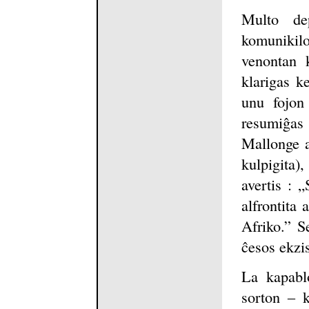
Multo de
komunikilo
venontan 
klarigas k
unu fojon
resumiĝas
Mallonge a
kulpigita)
avertis : „
alfrontita 
Afriko.” Se
ĉesos ekzis
La kapabl
sorton ‒ k