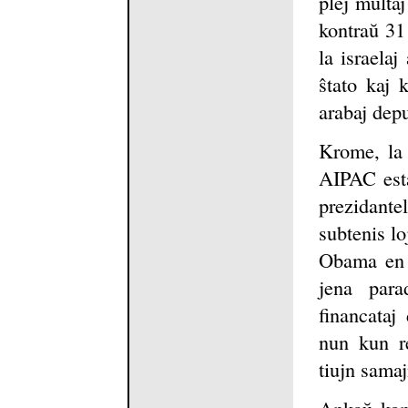
plej multaj
kontraŭ 31 
la israelaj
ŝtato kaj 
arabaj depu
Krome, la 
AIPAC esta
prezidan
subtenis lo
Obama en p
jena para
financataj
nun kun re
tiujn sama
Ankaŭ konc