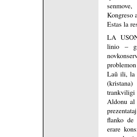
senmove, 
Kongreso al
Estas la r
LA USONA
linio ‒ g
novkonse
problemon 
Laŭ ili, la
(kristana
trankvilig
Aldonu al 
prezentata
flanko de 
erare kons