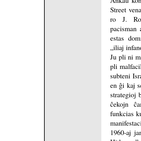
Street ven
ro J. Ros
pacisman 
estas dom
„iliaj infa
Ju pli ni 
pli malfaci
subteni Isr
en ĝi kaj s
strategioj 
ĉekojn ĉ
funkcias k
manifesta
1960-aj ja