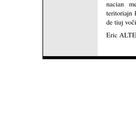
nacian me
teritoriaj
de tiuj voĉ
Eric AL