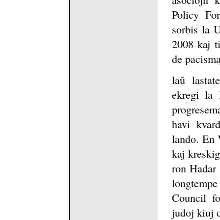
Policy Fo
sorbis la 
2008 kaj t
de pacismaj
laŭ lastat
ekregi la
progresema
havi kvard
lando. En 
kaj kreski
ron Hadar 
longtempe 
Council fo
judoj kiuj 