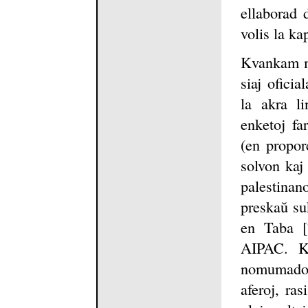
ellaborad 
volis la ka
Kvankam mu
siaj oficia
la akra li
enketoj far
(en propor
solvon kaj 
palestinan
preskaŭ su
en Taba [
AIPAC. Ka
nomumado d
aferoj, ra