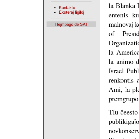
la Blanka D
Kontakto
entenis k
Eksteraj ligiloj
malnovaj ko
Hejmpaĝo de SAT
of Presi
Organizati
la Americ
la animo d
Israel Pub
renkontis 
Ami, la pl
premgrupo 
Tiu ĉeesto 
publikig
novkonserva