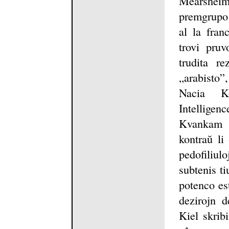
Mearsheim
premgrupo 
al la fran
trovi pru
trudita r
„arabisto”
Nacia Ko
Intelligen
Kvankam 
kontraŭ li
pedofiliu
subtenis t
potenco es
dezirojn d
Kiel skrib