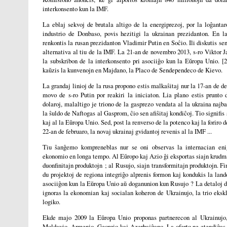
interkonsento kun la IMF.
La eblaj sekvoj de brutala altigo de la energiprezoj, por la loĝanta
industrio de Donbaso, povis hezitigi la ukrainan prezidanton. En 
renkontis la rusan prezidanton Vladimir Putin en Soĉio. Ili diskutis se
alternativa al tiu de la IMF. La 21-an de novembro 2013, s-ro Viktor 
la subskribon de la interkonsento pri asociiĝo kun la Eŭropa Unio. [
kaŭzis la kunvenojn en Majdano, la Placo de Sendependeco de Kievo.
La grandaj linioj de la rusa propono estis malkaŝitaj nur la 17-an de d
movo de s-ro Putin por reakiri la iniciaton. Lia plano estis prunto 
dolaroj, malaltigo je triono de la gasprezo vendata al la ukraina najba
la ŝuldo de Naftogas al Gasprom, ĉio sen afiŝitaj kondiĉoj. Tio signifis
kaj al la Eŭropa Unio. Sed, post la renverso de la potenco kaj la foriro d
22-an de februaro, la novaj ukrainaj gvidantoj revenis al la IMF ...
Tiu ŝanĝemo kompreneblas nur se oni observas la internacian eni
ekonomio en longa tempo. Al Eŭropo kaj Azio ĝi eksportas siajn krudma
duonfinitajn produktojn ; al Rusujo, siajn transformitajn produktojn. Fi
du projektoj de regiona integriĝo alprenis formon kaj kondukis la lan
asociiĝon kun la Eŭropa Unio aŭ doganunion kun Rusujo ? La detaloj d
ignoras la ekonomian kaj socialan koheron de Ukrainujo, la trio ekskl
logiko.
Ekde majo 2009 la Eŭropa Unio proponas partnerecon al Ukrainujo,
Moldavio, Armenio, Georgio kaj Azerbajĝano. La oferto ne etendiĝas 