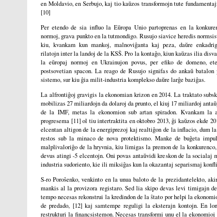
en Moldavio, en Serbujo, kaj tio kaŭzos transformojn tute fundamentaj
[10]
Per etendo de sia influo la Eŭropa Unio partoprenas en la konkure
normoj, grava punkto en la tutmondigo. Rusujo siavice heredis normsi
kiu, kvankam kun mankoj, malnoviĝanta kaj peza, daŭre enkadri
rilatojn inter la landoj de la KSŜ. Pro la kontaĝo, kiun kaŭzas ilia disv
la eŭropaj normoj en Ukrainujon povus, per efiko de domeno, ete
postsovetian spacon. La reago de Rusujo signifas do ankaŭ batalon 
sistemo, sur kiu ĝia milit-industria komplekso daŭre larĝe baziĝas.
La alfrontiĝoj gravigis la ekonomian krizon en 2014. La traktato subsk
mobilizas 27 miliardojn da dolaroj da prunto, el kiuj 17 miliardoj antaŭ
de la IMF, metas la ekonomion sub artan spiradon. Kvankam la al
progresema [11] ol tiu intertraktita en oktobro 2013, ĝi kaŭzos ekde 
elcentan altigon de la energiprezoj kaj realtiĝon de la inflacio, dum la
restos sub la minaco de nova protektismo. Manke de buĝeta impuls
malplivaloriĝo de la hryvnia, kiu limigas la premon de la konkurenco
devus atingi -5 elcentojn. Oni povas antaŭvidi kreskon de la socialaj 
industria sudoriento, kie ili miksiĝas kun la okazantaj separismaj konfli
S-ro Poroŝenko, venkinto en la unua baloto de la prezidantelekto, aki
mankis al la provizora registaro. Sed lia skipo devas levi timigajn d
tempo necesas rekonstrui la kredindon de la ŝtato por helpi la ekonomion
de predado, [12] kaj samtempe reguligi la eksterajn kontojn. En l
restrukturi la financsistemon. Necesas transformi unu el la ekonomioj 