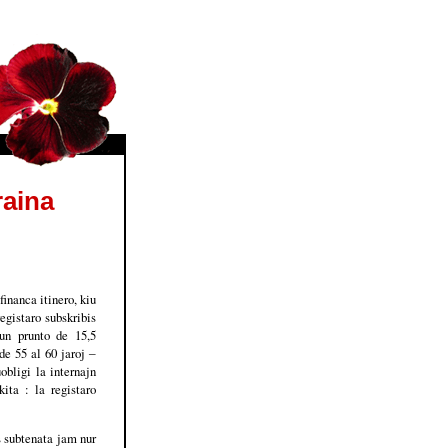
raina
inanca itinero, kiu
egistaro subskribis
un prunto de 15,5
de 55 al 60 jaroj ‒
bligi la internajn
ita : la registaro
s subtenata jam nur