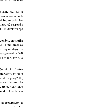
ro same kiel por la
la sama semajno li
ndube jam pri solvo
Janukoviĉ suspendis
2] Tiu direktoŝanĝo
ecembro, en taktika
de 15 miliardoj da
ro kaj mildigoj pri
 spitgesto al la IMF
e s-ro Janukoviĉ, la
ĝon de la ukraina
terialojn kaj siajn
ne de la jaroj 2000,
don en dilemon : ĉu
e tiu deviga elekto
udita el tiu binara
 al Belorusujo, al
al Rusujo, kun kiu