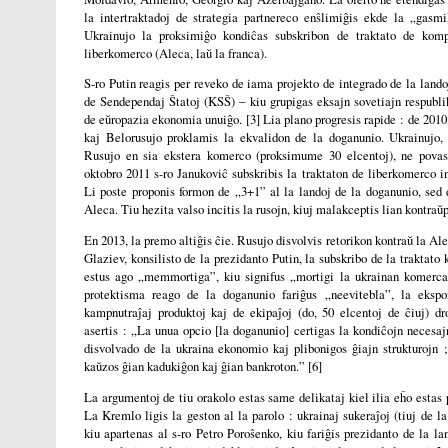
la intertraktadoj de strategia partnereco enŝlimiĝis ekde la „gasmi
Ukrainujo la proksimiĝo kondiĉas subskribon de traktato de komp
liberkomerco (Aleca, laŭ la franca).
S-ro Putin reagis per reveko de iama projekto de integrado de la lan
de Sendependaj Ŝtatoj (KSŜ) ‒ kiu grupigas eksajn sovetiajn respubli
de eŭropazia ekonomia unuiĝo. [3] Lia plano progresis rapide : de 201
kaj Belorusujo proklamis la ekvalidon de la doganunio. Ukrainujo,
Rusujo en sia ekstera komerco (proksimume 30 elcentoj), ne povas
oktobro 2011 s-ro Janukoviĉ subskribis la traktaton de liberkomerco i
Li poste proponis formon de „3+1” al la landoj de la doganunio, sed d
Aleca. Tiu hezita valso incitis la rusojn, kiuj malakceptis lian kontraŭ
En 2013, la premo altiĝis ĉie. Rusujo disvolvis retorikon kontraŭ la Ale
Glaziev, konsilisto de la prezidanto Putin, la subskribo de la traktato
estus ago „memmortiga”, kiu signifus „mortigi la ukrainan komerca
protektisma reago de la doganunio fariĝus „neevitebla”, la ekspo
kampnutraĵaj produktoj kaj de ekipaĵoj (do, 50 elcentoj de ĉiuj) dr
asertis : „La unua opcio [la doganunio] certigas la kondiĉojn necesaj
disvolvado de la ukraina ekonomio kaj plibonigos ĝiajn strukturojn ;
kaŭzos ĝian kadukiĝon kaj ĝian bankroton.” [6]
La argumentoj de tiu orakolo estas same delikataj kiel ilia eĥo estas
La Kremlo ligis la geston al la parolo : ukrainaj sukeraĵoj (tiuj de l
kiu apartenas al s-ro Petro Poroŝenko, kiu fariĝis prezidanto de la l