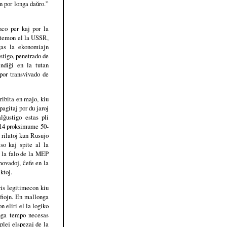
n por longa daŭro.”
nco per kaj por la
stemon el la USSR,
gas la ekonomiajn
astigo, penetrado de
ndiĝi en la tutan
por transvivado de
ribita en majo, kiu
pagitaj por du jaroj
ĝustigo estas pli
2014 proksimume 50-
 rilatoj kun Rusujo
o kaj spite al la
, la falo de la MEP
movadoj, ĉefe en la
ktoj.
ris legitimecon kiu
efiojn. En mallonga
 eliri el la logiko
onga tempo necesas
plej elspezaj de la