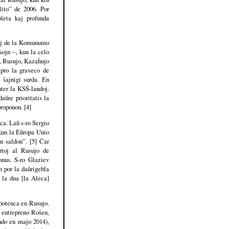
lito” de 2006. Por
leta kaj profunda
doj de la Komunumo
kojn ‒, kun la celo
0, Rusujo, Kazaĥujo
 pro la graveco de
 ŝajnigi surda. En
nter la KSŜ-landoj.
aŭre prioritatis la
proponon. [4]
ca. Laŭ s-ro Sergio
 kun la Eŭropa Unio
n saldon”. [5] Ĉar
rtoj al Rusujo de
onus. S-ro Glaziev
n por la daŭrigebla
 la dua [la Aleca]
 potenca en Rusujo.
a entrepreno Roŝen,
ando en majo 2014),