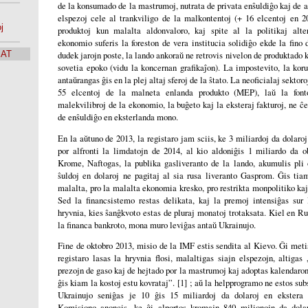
de la konsumado de la mastrumoj, nutrata de privata enŝuldiĝo kaj de al
elspezoj cele al trankviligo de la malkontentoj (+ 16 elcentoj en 2
j
produktoj kun malalta aldonvaloro, kaj spite al la politikaj alte
ekonomio suferis la foreston de vera institucia solidiĝo ekde la fino
SAT
dudek jarojn poste, la lando ankoraŭ ne retrovis nivelon de produktado k
sovetia epoko (vidu la koncernan grafikaĵon). La impostevito, la kor
antaŭrangas ĝis en la plej altaj sferoj de la ŝtato. La neoficialaj sektoro
55 elcentoj de la malneta enlanda produkto (MEP), laŭ la font
malekvilibroj de la ekonomio, la buĝeto kaj la eksteraj fakturoj, ne ĉe
de enŝuldiĝo en eksterlanda mono.
En la aŭtuno de 2013, la registaro jam sciis, ke 3 miliardoj da dolaroj 
por alfronti la limdatojn de 2014, al kio aldoniĝis 1 miliardo da ob
Krome, Naftogas, la publika gasliveranto de la lando, akumulis pli 
ŝuldoj en dolaroj ne pagitaj al sia rusa liveranto Gasprom. Ĝis tiam
malalta, pro la malalta ekonomia kresko, pro restrikta monpolitiko kaj 
Sed la financsistemo restas delikata, kaj la premoj intensiĝas sur
hryvnia, kies ŝanĝkvoto estas de pluraj monatoj trotaksata. Kiel en R
la financa bankroto, mona muro leviĝas antaŭ Ukrainujo.
Fine de oktobro 2013, misio de la IMF estis sendita al Kievo. Ĝi meti
registaro lasas la hryvnia flosi, malaltigas siajn elspezojn, altigas 
prezojn de gaso kaj de hejtado por la mastrumoj kaj adoptas kalendaron
ĝis kiam la kostoj estu kovrataj”. [1] ; aŭ la helpprogramo ne estos subs
Ukrainujo seniĝas je 10 ĝis 15 miliardoj da dolaroj en ekster
Komisiono anoncis, ke ĝi alportos kromajn 840 milionojn da dola