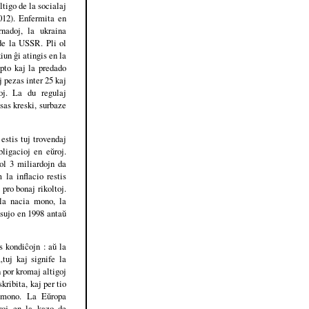
tigo de la socialaj
012). Enfermita en
rnadoj, la ukraina
 de la USSR. Pli ol
iun ĝi atingis en la
upto kaj la predado
j pezas inter 25 kaj
oj. La du regulaj
sas kreski, surbaze
estis tuj trovendaj
ligacioj en eŭroj.
ol 3 miliardojn da
 la inflacio restis
pro bonaj rikoltoj.
 la nacia mono, la
usujo en 1998 antaŭ
s kondiĉojn : aŭ la
„tuj kaj signife la
 por kromaj altigoj
kribita, kaj per tio
a mono. La Eŭropa
roj en la kazo de