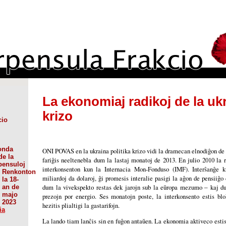
La ekonomiaj radikoj de la uk
krizo
cio
onda
ONI POVAS en la ukraina politika krizo vidi la dramecan elnodiĝon de f
de la
fariĝis neeltenebla dum la lastaj monatoj de 2013. En julio 2010 la r
pensuloj
interkonsenton kun la Internacia Mon-Fonduso (IMF). Interŝanĝe k
Renkonton
miliardoj da dolaroj, ĝi promesis interalie pasigi la aĝon de pensiiĝo 
la 18-
dum la vivekspekto restas dek jarojn sub la eŭropa mezumo ‒ kaj duo
an de
majo
prezojn por energio. Ses monatojn poste, la interkonsento estis blok
2023
hezitis plialtigi la gastarifojn.
ia
La lando tiam lanĉis sin en fuĝon antaŭen. La ekonomia aktiveco esti