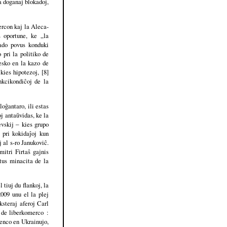
La doganaj blokadoj,
ercon kaj la Aleca-
 oportune, ke „la
ado povus konduki
 pri la politiko de
esko en la kazo de
kies hipotezoj, [8]
nkcikondiĉoj de la
loĝantaro, ili estas
oj antaŭvidas, ke la
evskij ‒ kies grupo
 pri kokidaĵoj kun
 al s-ro Janukoviĉ.
itri Firtaŝ gajnis
stus minacita de la
tiuj du flankoj, la
2009 unu el la plej
ksteraj aferoj Carl
 de liberkomerco :
renco en Ukrainujo,