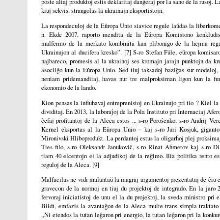
poste aliaj produktoj estis deklaritaj danĝeraj por la sano de la rusoj. 
kiuj sekvis, strangolas la ukrainajn eksportistojn.
La respondeculoj de la Eŭropa Unio siavice regule laŭdas la liberkom
n. Ekde 2007, raporto mendita de la Eŭropa Komisiono konkludis
malfermo de la merkato kombinita kun plibonigo de la hejma reg
Ukrainujon al ducifera kresko”. [7] S-ro Stefan Füle, eŭropa komisaro
najbareco, promesis al la ukrainoj ses kromajn jarajn punktojn da kr
asociiĝo kun la Eŭropa Unio. Sed tiuj taksadoj baziĝas sur modeloj, 
neniam pridemanditaj, havas nur tre malproksiman ligon kun la fu
ekonomio de la lando.
Kion pensas la influhavaj entreprenistoj en Ukrainujo pri tio ? Kiel la 
dividitaj. En 2013, la laboraĵoj de la Pola Instituto pri Internaciaj Afer
ĉefaj profitantoj de la Aleca estos ... s-ro Poroŝenko, s-ro Andrij Ver
Kernel eksportas al la Eŭropa Unio ‒ kaj s-ro Juri Kosjuk, giganto
Mironivski Hliboprodukt. La perdantoj estus la oligarĥoj plej proksimaj
Ties filo, s-ro Oleksandr Janukoviĉ, s-ro Rinat Aĥmetov kaj s-ro Dim
tiam 40 elcentojn el la adjudikoj de la reĝimo. Ilia politika rento e
reguloj de la Aleca. [9]
Malfacilas ne vidi malantaŭ la magraj argumentoj prezentataj de ĉiu el 
gravecon de la normoj en tiuj du projektoj de integrado. En la jaro 
fervoraj iniciatistoj de unu el la du projektoj, la sveda ministro pri e
Bildt, emfazis la avantaĝon de la Aleca multe trans simpla traktato
„Ni etendos la tutan leĝaron pri energio, la tutan leĝaron pri la konku