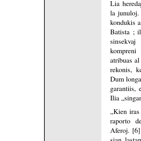
Lia hereda
la junuloj.
kondukis al
Batista ; i
sinsekvaj
kompreni t
atribuas al
rekonis, k
Dum longa t
garantiis, 
Ilia „sing
„Kien iras
raporto de
Aferoj. [6]
sian lasta