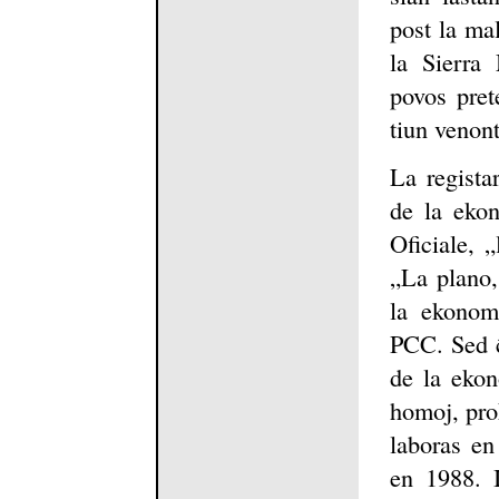
post la ma
la Sierra 
povos pret
tiun venon
La regista
de la ekon
Oficiale, 
„La plano,
la ekonomi
PCC. Sed ĉu
de la ekon
homoj, pro
laboras en
en 1988. I