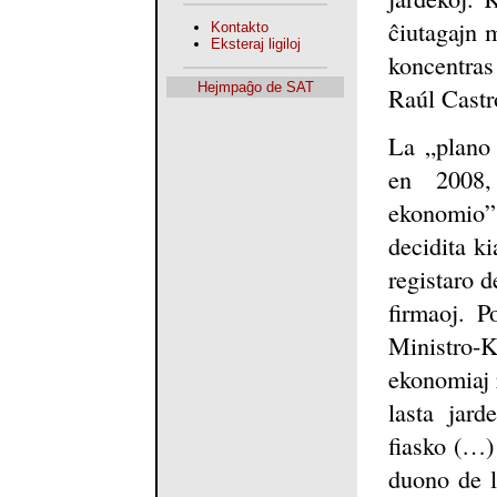
ĉiutagajn m
Kontakto
Eksteraj ligiloj
koncentras
Hejmpaĝo de SAT
Raúl Castr
La „plano 
en 2008,
ekonomio” 
decidita ki
registaro d
firmaoj. P
Ministro-K
ekonomiaj 
lasta jard
fiasko (…)
duono de la