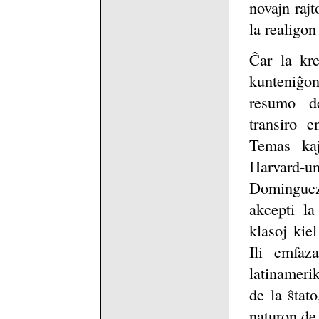
novajn rajt
la realigon
Ĉar la kre
kunteniĝo
resumo de
transiro 
Temas kaj
Harvard-un
Dominguez 
akcepti l
klasoj kie
Ili emfaz
latinamerik
de la ŝtat
naturon de 