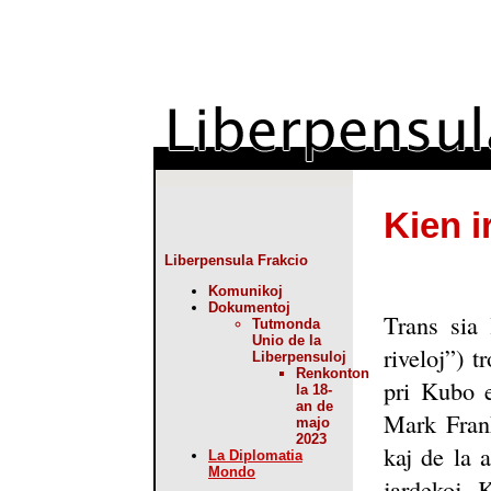
Kien i
Liberpensula Frakcio
Komunikoj
Dokumentoj
Trans sia 
Tutmonda
Unio de la
riveloj”) t
Liberpensuloj
Renkonton
pri Kubo e
la 18-
an de
Mark Frank
majo
2023
kaj de la 
La Diplomatia
Mondo
jardekoj. K