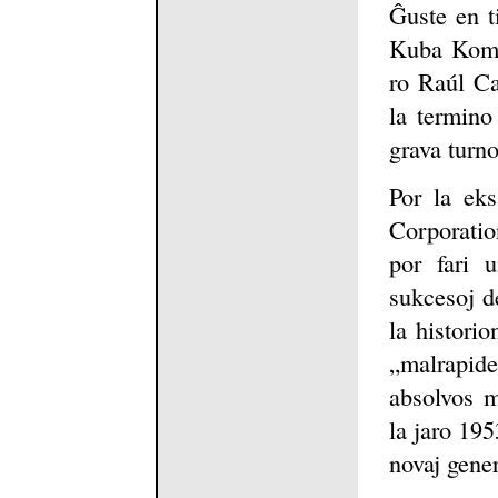
Ĝuste en t
Kuba Komun
ro Raúl Ca
la termino
grava turno
Por la eks
Corporati
por fari 
sukcesoj d
la histori
„malrapide 
absolvos m
la jaro 195
novaj gene