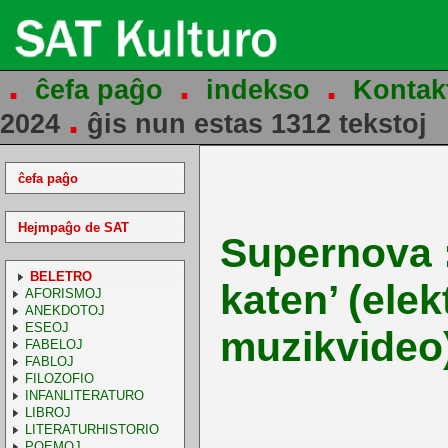
.
.
.
ĉefa paĝo
indekso
Kontak
.
2024
ĝis nun estas 1312 tekstoj
ĉefa paĝo
Hejmpaĝo de SAT
Supernova 
BELETRO
katen’ (ele
AFORISMOJ
ANEKDOTOJ
ESEOJ
muzikvideo
FABELOJ
FABLOJ
FILOZOFIO
INFANLITERATURO
LIBROJ
LITERATURHISTORIO
POEMOJ