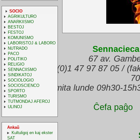
SOCIO
AGRIKULTURO
ANARKIISMO
BESTOJ
FESTOJ
KOMUNISMO
LABORISTOJ & LABORO
Sennacieca
NUTRADO
PACO
67 av. Gambe
POLITIKO
RELIGIO
(telefono) +33.(0)1 47 97 87 05 / (f
SENNACIISMO
SINDIKATOJ
70
SOCIOLOGIO
SOCIOSCIENCO
Oficejo malfermita lunde 09h30-15h
SPORTO
TURISMO
TUTMONDAJ AFEROJ
Ĉefa paĝo
ULINOJ
Ankaŭ
Kultuligoj en kaj ekster
SAT