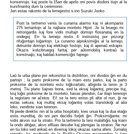
konservujo, kaj poste la 15an de aprilo oni povis disdoni tiujn al la
kursfinantoj dum la ceremonio.
Jen estas rakonto de la lernejestro s-ino Suzuki Jooko :
Post la tertremo venis la cunama alarmo kaj ni akompanis
275 lernantojn al la najbara monteto Hijori. Je la bruego mi
retrorigardis kaj fore vidis multajn domojn flosanataj en la
ondegoj. En la lernejo restis 4 instruistoj por prizorgi
rifuĝontajn loĝantojn. La cunamo alproksimiĝis al la lernejo,
detruinte domojn kaj elektrajn fostojn, kaj ili apenaŭ eskapis.
Okazis kolizibruegoj faritaj per aŭtomobiloj kontraŭ la
konstruaĵo, kaj baldaŭ komenciĝis fajrego.
Laŭ la urba plano por rekonstrui la distrikton, oni dividos ĝin en du
partojn ; la parto proksime de la maro estu parko, kaj la parto
proksime de la monteto estu loĝkvartalo, altiginte la teron je 3
metroj. Tiu plano ŝajnas bona, sed la eksaj loĝantoj, precipe tiuj,
kiuj loĝis proksime de la monteto, havas plendon, ĉar iliajn terenojn
la registaro ne aĉetos. Eĉ se la tero estos pli alta ol nun, ĝi ne
estas sekura, kaj multaj eksaj loĝantoj volas translokiĝi al alia
loko, vendinte sian terenon.
Ni piede direktis nin al la urba hospitalo, kies unua kaj la dua etaĝo
estis inunditaj, do oni jam decidis forĵeti ĝin. Proksimiĝante, mi
vidis akvon sur la strato. Pro la tertremo la tero malaltiĝis kaj kiam
la ondo altiĝas, akvo elfluas desube kaj plenigas la straton. Ne nur
en tiu loko sed ankaŭ en diversaj lokoj okazas sama afero. Ĵurnaloj
raportis, ke marborde de la Pcifika Oceano meznombre la tero