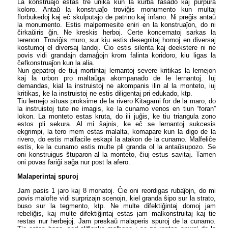
La konstruaĵo estas tre unika kun la kurba fasado kaj purpura
koloro. Antaŭ la konstruaĵo troviĝis monumento kun multaj
florbukedoj kaj eĉ skulputaĵo de patrino kaj infano. Ni preĝis antaŭ
la monumento. Estis malpermesite eniri en la konstruaĵon, do ni
ĉirkaŭiris ĝin. Ne kreskis herboj. Certe koncernatoj sarkas la
terenon. Troviĝis muro, sur kiu estis desegnitaj homoj en diversaj
kostumoj el diversaj landoj. Ĉio estis silenta kaj deekstere ni ne
povis vidi grandajn damaĝojn krom falinta koridoro, kiu ligas la
ĉefkonstruaĵon kun la alia.
Nun gepatroj de tiuj mortintaj lernantoj severe kritikas la lernejon
kaj la urbon pro maltaŭga akompanado de le lernantoj. Iuj
demandas, kial la instruistoj ne akompanis ilin al la monteto, iuj
kritikas, ke la instruistoj ne estis diligentaj pri edukado, ktp.
Tiu lernejo situas proksime de la rivero Kitagami for de la maro, do
la instruistoj tute ne imagis, ke la cunamo venos en tiun “foran”
lokon. La monteto estas kruta, do ili juĝis, ke tiu triangula zono
estos pli sekura. Al mi ŝajnis, ke eĉ se lernantoj sukcesis
ekgrimpi, la tero mem estas malalta, komapare kun la digo de la
rivero, do estis malfacile eskapi la atakon de la cunamo. Malfeliĉe
estis, ke la cunamo estis multe pli granda ol la antaŭsupozo. Se
oni konstruigus ŝtuparon al la monteto, ĉiuj estus savitaj. Tamen
oni povas fariĝi saĝa nur post la afero.
Malaperintaj spuroj
Jam pasis 1 jaro kaj 8 monatoj. Ĉie oni reordigas rubaĵojn, do mi
povis malofte vidi surprizajn scenojn, kiel granda ŝipo sur la strato,
buso sur la tegmento, ktp. Ne multe difektiĝintaj domoj jam
rebeliĝis, kaj multe difektiĝintaj estas jam malkonstruitaj kaj tie
restas nur herbejoj. Jam preskaŭ malaperis spuroj de la cunamo.