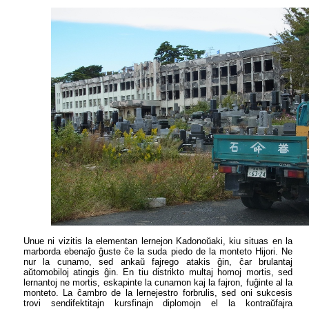
Unue ni vizitis la elementan lernejon Kadonoŭaki, kiu situas en la
marborda ebenaĵo ĝuste ĉe la suda piedo de la monteto Hijori. Ne
nur la cunamo, sed ankaŭ fajrego atakis ĝin, ĉar brulantaj
aŭtomobiloj atingis ĝin. En tiu distrikto multaj homoj mortis, sed
lernantoj ne mortis, eskapinte la cunamon kaj la fajron, fuĝinte al la
monteto. La ĉambro de la lernejestro forbrulis, sed oni sukcesis
trovi sendifektitajn kursfinajn diplomojn el la kontraŭfajra