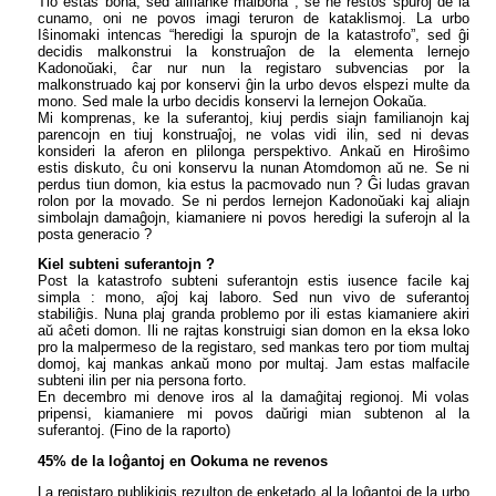
Tio estas bona, sed aliflanke malbona ; se ne restos spuroj de la
cunamo, oni ne povos imagi teruron de kataklismoj. La urbo
Iŝinomaki intencas “heredigi la spurojn de la katastrofo”, sed ĝi
decidis malkonstrui la konstruaĵon de la elementa lernejo
Kadonoŭaki, ĉar nur nun la registaro subvencias por la
malkonstruado kaj por konservi ĝin la urbo devos elspezi multe da
mono. Sed male la urbo decidis konservi la lernejon Ookaŭa.
Mi komprenas, ke la suferantoj, kiuj perdis siajn familianojn kaj
parencojn en tiuj konstruaĵoj, ne volas vidi ilin, sed ni devas
konsideri la aferon en plilonga perspektivo. Ankaŭ en Hiroŝimo
estis diskuto, ĉu oni konservu la nunan Atomdomon aŭ ne. Se ni
perdus tiun domon, kia estus la pacmovado nun ? Ĝi ludas gravan
rolon por la movado. Se ni perdos lernejon Kadonoŭaki kaj aliajn
simbolajn damaĝojn, kiamaniere ni povos heredigi la suferojn al la
posta generacio ?
Kiel subteni suferantojn ?
Post la katastrofo subteni suferantojn estis iusence facile kaj
simpla : mono, aĵoj kaj laboro. Sed nun vivo de suferantoj
stabiliĝis. Nuna plaj granda problemo por ili estas kiamaniere akiri
aŭ aĉeti domon. Ili ne rajtas konstruigi sian domon en la eksa loko
pro la malpermeso de la registaro, sed mankas tero por tiom multaj
domoj, kaj mankas ankaŭ mono por multaj. Jam estas malfacile
subteni ilin per nia persona forto.
En decembro mi denove iros al la damaĝitaj regionoj. Mi volas
pripensi, kiamaniere mi povos daŭrigi mian subtenon al la
suferantoj. (Fino de la raporto)
45% de la loĝantoj en Ookuma ne revenos
La registaro publikigis rezulton de enketado al la loĝantoj de la urbo