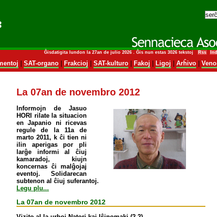
Ĝisdatigita lundon la 27an de julio 2026 . Ĝis nun estas 3026 tekstoj
Rss
In
entoj
|
SAT-organo
|
Frakcioj
|
SAT-kulturo
|
Fakoj
|
Ligoj
|
Arĥivo
|
Veno
La 07an de novembro 2012
Informojn de Jasuo
HORI rilate la situacion
en Japanio ni ricevas
regule de la 11a de
marto 2011, k ĉi tien ni
ilin aperigas por pli
larĝe informi al ĉiuj
kamaradoj, kiujn
koncernas ĉi malĝojaj
eventoj. Solidarecan
subtenon al ĉiuj suferantoj.
Legu plu...
La 07an de novembro 2012
Vizito al la urboj Natori kaj Iŝinomaki (2-2)