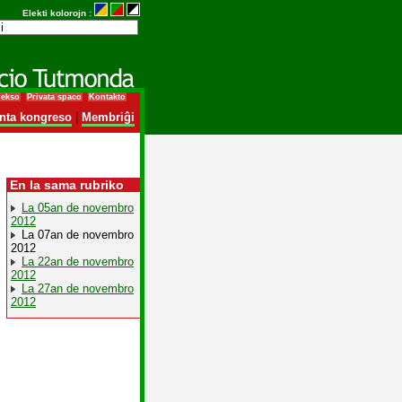
Elekti kolorojn :
dekso
Privata spaco
Kontakto
nta kongreso
|
Membriĝi
En la sama rubriko
La 05an de novembro
2012
La 07an de novembro
2012
La 22an de novembro
2012
La 27an de novembro
2012