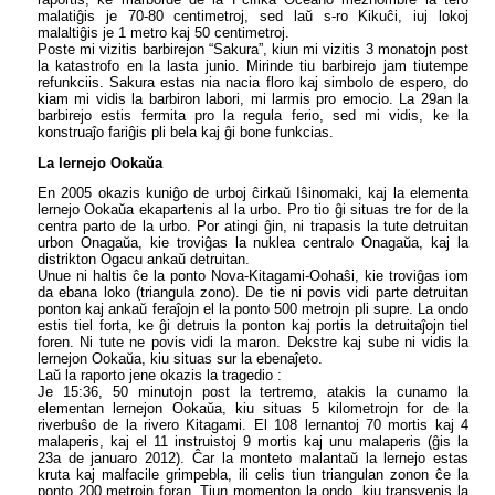
malatiĝis je 70-80 centimetroj, sed laŭ s-ro Kikuĉi, iuj lokoj
malaltiĝis je 1 metro kaj 50 centimetroj.
Poste mi vizitis barbirejon “Sakura”, kiun mi vizitis 3 monatojn post
la katastrofo en la lasta junio. Mirinde tiu barbirejo jam tiutempe
refunkciis. Sakura estas nia nacia floro kaj simbolo de espero, do
kiam mi vidis la barbiron labori, mi larmis pro emocio. La 29an la
barbirejo estis fermita pro la regula ferio, sed mi vidis, ke la
konstruaĵo fariĝis pli bela kaj ĝi bone funkcias.
La lernejo Ookaŭa
En 2005 okazis kuniĝo de urboj ĉirkaŭ Iŝinomaki, kaj la elementa
lernejo Ookaŭa ekapartenis al la urbo. Pro tio ĝi situas tre for de la
centra parto de la urbo. Por atingi ĝin, ni trapasis la tute detruitan
urbon Onagaŭa, kie troviĝas la nuklea centralo Onagaŭa, kaj la
distrikton Ogacu ankaŭ detruitan.
Unue ni haltis ĉe la ponto Nova-Kitagami-Oohaŝi, kie troviĝas iom
da ebana loko (triangula zono). De tie ni povis vidi parte detruitan
ponton kaj ankaŭ feraĵojn el la ponto 500 metrojn pli supre. La ondo
estis tiel forta, ke ĝi detruis la ponton kaj portis la detruitaĵojn tiel
foren. Ni tute ne povis vidi la maron. Dekstre kaj sube ni vidis la
lernejon Ookaŭa, kiu situas sur la ebenaĵeto.
Laŭ la raporto jene okazis la tragedio :
Je 15:36, 50 minutojn post la tertremo, atakis la cunamo la
elementan lernejon Ookaŭa, kiu situas 5 kilometrojn for de la
riverbuŝo de la rivero Kitagami. El 108 lernantoj 70 mortis kaj 4
malaperis, kaj el 11 instruistoj 9 mortis kaj unu malaperis (ĝis la
23a de januaro 2012). Ĉar la monteto malantaŭ la lernejo estas
kruta kaj malfacile grimpebla, ili celis tiun triangulan zonon ĉe la
ponto 200 metrojn foran. Tiun momenton la ondo, kiu transvenis la