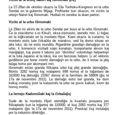
La 27-28an de oktobro okazis la 53a Toohoku-Kongreso en la urbo
Sendai en la gubernio Mijagi. Profitante tiun okazon, mi vizitis la
urbojn Natori kaj Iŝinomaki. Hodiaŭ mi sendos la duan parton.
Vizito al la urbo Iŝinomaki
La 29an mi ekiris de la urbo Sendai per buso al la urbo Iŝinomaki.
Ĉe la stacidomo s-ro Kikuĉi, eksa instruisto, atendis min. Li loĝas
en la loĝkvartalo en la monteto Hijori. Kiam okazis la cunamo, la
monteto estis tute ĉirkaŭita de marakvo, sed lia domo situas en
alta loko, do ne estis inundita. Rigardinte grandajn damaĝojn en la
urbo, li komencis vizitadi siajn konatojn, kunportante akvon kaj
manĝaĵojn, kaj poste li laboris por “distribui” volontulajn helpantojn
el la tuta Japanio al la lokoj, kie oni bezonas helpon. Li eĉ eldonis
gvidlibron por bone montri damaĝojn en la urbo, do li estas la plej
taŭga homo por akompani min.
Iŝinomaki estas granda fiŝkapta urbo kaj plej grande damaĝiĝis.
Mortis 3282 homoj kaj malaperis 699 homoj el la loĝantaro de
162000 kaj detruiĝis 23367 domoj el la familiaro de 58809 (ĝis la
17a de novembro 2011). La damaĝo estis tiel granda, ke dum
kelkaj monatoj post la katastrofo la urbo ne povis kalkuli, kiom da
homoj mortis.
La lernejo Kadonoŭaki kaj la ĉirkaŭaĵoj
Sude de la monteto Hijori etendiĝis la kvartalo prospera pro
fiŝkaptado kun la loĝantoj de 110000, el kiuj 2083 mortis kaj 377
malaperis (ĝis la 17a de novembro 2011). Preskaŭ ĉiuj instalaĵoj
por la industrio difektiĝis.