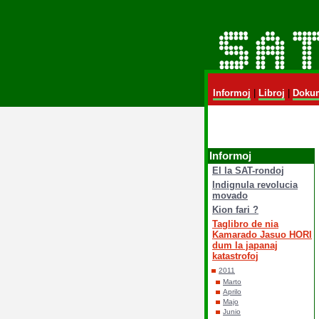
Informoj
|
Libroj
|
Dokum
Informoj
El la SAT-rondoj
Indignula revolucia
movado
Kion fari ?
Taglibro de nia
Kamarado Jasuo HORI
dum la japanaj
katastrofoj
2011
Marto
Aprilo
Majo
Junio