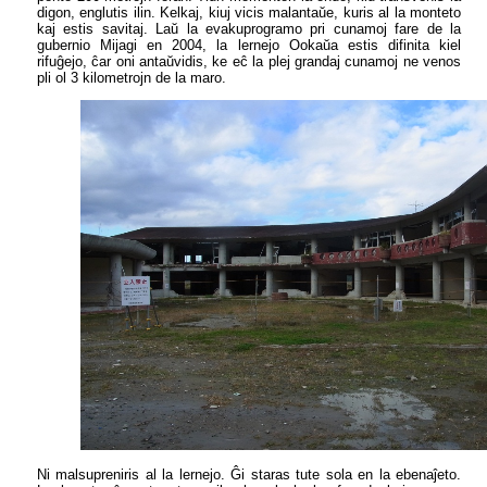
digon, englutis ilin. Kelkaj, kiuj vicis malantaŭe, kuris al la monteto
kaj estis savitaj. Laŭ la evakuprogramo pri cunamoj fare de la
gubernio Mijagi en 2004, la lernejo Ookaŭa estis difinita kiel
rifuĝejo, ĉar oni antaŭvidis, ke eĉ la plej grandaj cunamoj ne venos
pli ol 3 kilometrojn de la maro.
Ni malsupreniris al la lernejo. Ĝi staras tute sola en la ebenaĵeto.