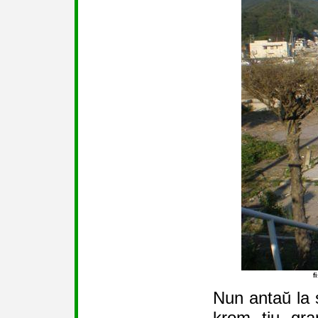
f
Nun antaŭ la 
krom tiu gra