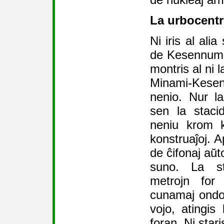
La urbocent
Ni iris al ali
de Kesennuma.
montris al ni 
Minami-Kesen
nenio. Nur la
sen la staci
neniu krom k
konstruaĵoj. A
de ĉifonaj aŭt
suno. La st
metrojn for
cunamaj ondoj
vojo, atingis
foran. Ni stari