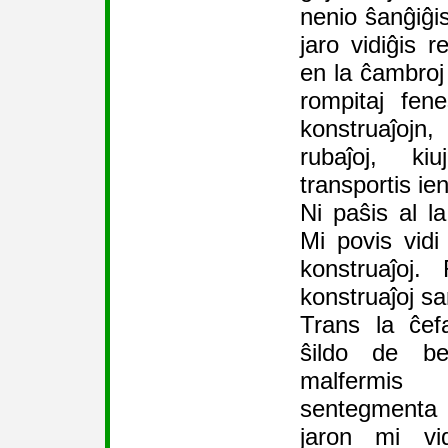
nenio ŝanĝiĝis
jaro vidiĝis re
en la ĉambroj k
rompitaj fene
konstruaĵojn
rubaĵoj, ki
transportis ien
Ni paŝis al la
Mi povis vidi
konstruaĵoj.
konstruaĵoj sa
Trans la ĉefa
ŝildo de be
malfermis
sentegmenta 
jaron mi vid