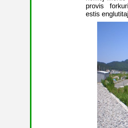
provis forku
estis englutit