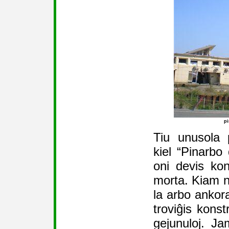
p
Tiu unusola 
kiel “Pinarbo
oni devis kon
morta. Kiam ni 
la arbo ankora
troviĝis konst
gejunuloj. J