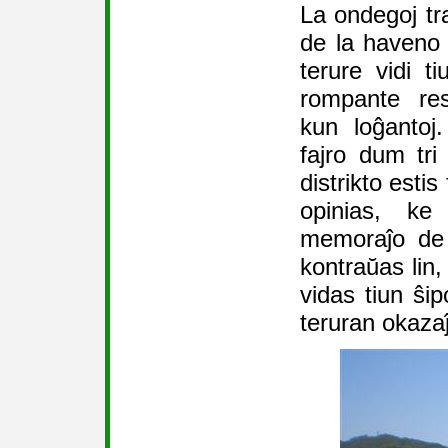
La ondegoj tra
de la haveno a
terure vidi ti
rompante re
kun loĝantoj
fajro dum tri
distrikto estis
opinias, ke
memoraĵo de 
kontraŭas lin,
vidas tiun ŝi
teruran okaza