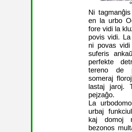
O
Ni tagmanĝis
en la urbo O
fore vidi la k
povis vidi. La
ni povas vidi
suferis anka
perfekte de
tereno de p
someraj floro
lastaj jaroj.
pejzaĝo.
La urbodomo 
urbaj funkciu
kaj domoj m
bezonos multaj