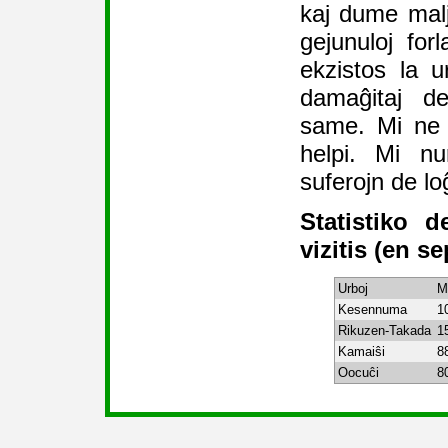
kaj dume mal
gejunuloj for
ekzistos la 
damaĝitaj d
same. Mi ne 
helpi. Mi nu
suferojn de lo
Statistiko d
vizitis (en s
Urboj
M
Kesennuma
1
Rikuzen-Takada
1
Kamaiŝi
8
Oocuĉi
8