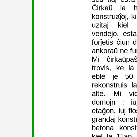
Ĉirkaŭ la h
konstruaĵoj, k
uzitaj kiel 
vendejo, est
forĵetis ĉiun 
ankoraŭ ne fun
Mi ĉirkaŭpaŝ
trovis, ke la
eble je 50 c
rekonstruis la
alte. Mi vid
domojn ; iu
etaĝon, iuj flo
grandaj konstr
betona konst
kiel la 11an