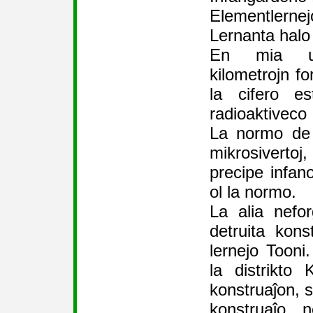
Elementlernej
Lernanta halo
En mia u
kilometrojn fo
la cifero e
radioaktiveco 
La normo de 
mikrosiverto
precipe infano
ol la normo.
La alia nefo
detruita kon
lernejo Tooni.
la distrikto 
konstruaĵon, s
konstruaĵo n