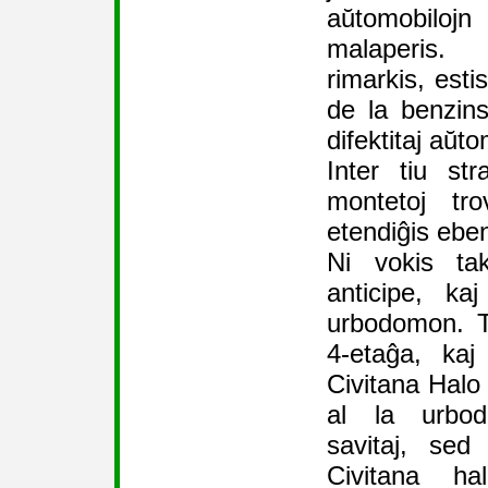
aŭtomobilojn
malaperis.
rimarkis, esti
de la benzin
difektitaj aŭto
Inter tiu st
montetoj tr
etendiĝis eben
Ni vokis ta
anticipe, ka
urbodomon. T
4-etaĝa, kaj
Civitana Halo 
al la urbod
savitaj, sed 
Civitana hal