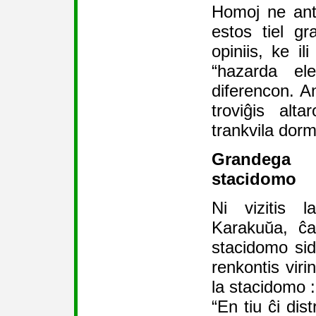
Homoj ne ant
estos tiel gr
opiniis, ke il
“hazarda el
diferencon. A
troviĝis alt
trankvila dorm
Grandega 
stacidomo
Ni vizitis l
Karakuŭa, ĉa
stacidomo sid
renkontis viri
la stacidomo :
“En tiu ĉi dis