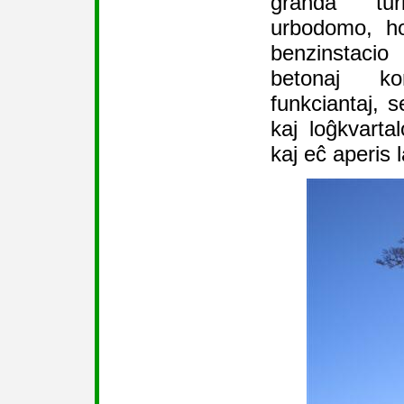
granda tu
urbodomo, hos
benzinstacio
betonaj ko
funkciantaj, s
kaj loĝkvartal
kaj eĉ aperis la