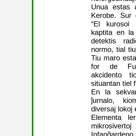
Unua estas a
Kerobe. Sur ĝ
“El kurosoi
kaptita en l
detektis rad
normo, tial tiu
Tiu maro estas
for de Fu
akcidento t
situantan tiel 
En la sekva
ĵurnalo, ki
diversaj lokoj 
Elementa le
mikrosivertoj
Infanĝardeno 