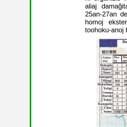
aliaj damaĝit
25an-27an de
homoj ekster
toohoku-anoj h