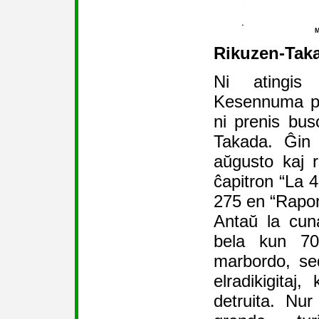
M
Rikuzen-Tak
Ni atingis
Kesennuma po
ni prenis bus
Takada. Ĝin 
aŭgusto kaj ra
ĉapitron “La 
275 en “Raport
Antaŭ la cun
bela kun 70
marbordo, se
elradikigitaj,
detruita. Nur