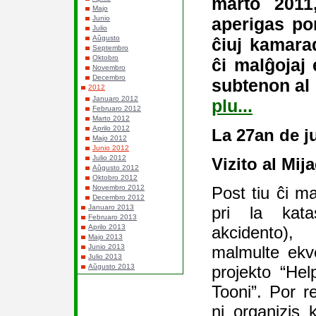
marto 2011,
Majo
aperigas por
Junio
Julio
Aŭgusto
ĉiuj kamara
Septembro
Oktobro
ĉi malĝojaj 
Novembro
Decembro
subtenon al 
2012
Januaro 2012
plu...
Februaro 2012
Marto 2012
Aprilo 2012
La 27an de j
Majo 2012
Junio 2012
Julio 2012
Vizito al Mija
Aŭgusto 2012
Oktobro 2012
Post tiu ĉi ma
Novembro 2012
Decembro 2012
pri la kata
Januaro 2013
Februaro 2013
akcidento)
Aprilo 2013
Majo 2013
malmulte ekv
Junio 2013
Julio 2013
projekto “Hel
Aŭgusto 2013
Tooni”. Por r
ni organizis 