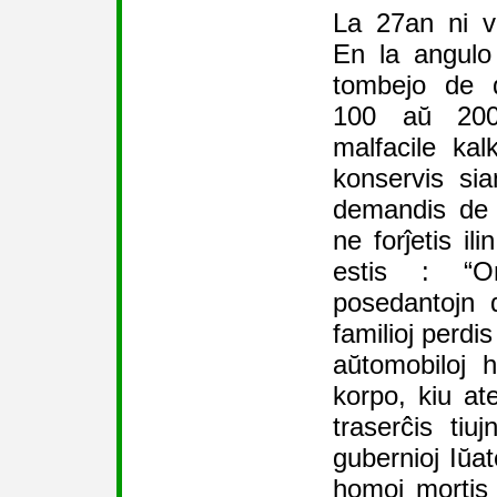
La 27an ni vi
En la angulo
tombejo de d
100 aŭ 20
malfacile kalk
konservis si
demandis de 
ne forĵetis il
estis : “O
posedantojn d
familioj perdi
aŭtomobiloj 
korpo, kiu at
traserĉis tiu
gubernioj Iŭat
homoj mortis 