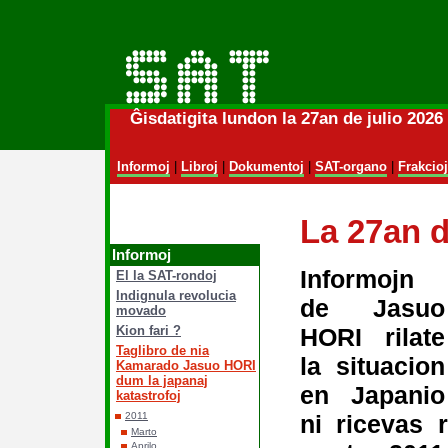
Ĝisdatigita lundon la 27an de julio 202
Informoj
|
Libroj
|
Dokumentoj
|
SAT-organo
|
Frakcioj
La 27an d
Informoj
Informojn
El la SAT-rondoj
Indignula revolucia
de Jasuo
movado
HORI rilate
Kion fari ?
Taglibro de nia
la situacion
Kamarado Jasuo HORI
dum la japanaj
en Japanio
katastrofoj
ni ricevas 
2011
Marto
Aprilo