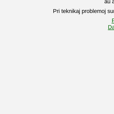
aŭ 
Pri teknikaj problemoj su
P
Da