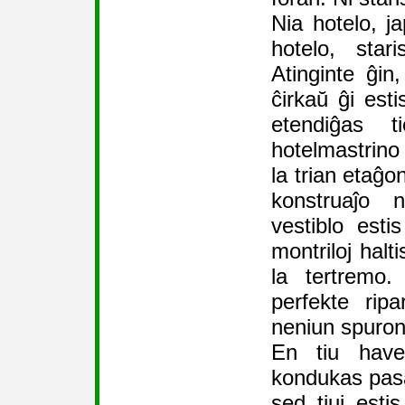
Nia hotelo, ja
hotelo, star
Atinginte ĝin
ĉirkaŭ ĝi esti
etendiĝas t
hotelmastrino 
la trian etaĝon
konstruaĵo 
vestiblo esti
montriloj halt
la tertremo.
perfekte ripa
neniun spuron
En tiu haven
kondukas pasa
sed tiuj estis 