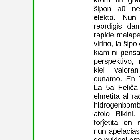
ŝipon aŭ ne,
elekto. Nun
reordigis da
rapide malaper
virino, la ŝip
kiam ni pensas
perspektivo,
kiel valora
cunamo. En 
La 5a Feliĉa 
elmetita al ra
hidrogenbomb
atolo Bikini
forĵetita en 
nun apelacias
de nukleaj arm