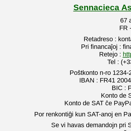
Sennacieca As
67 
FR 
Retadreso : kon
Pri financaĵoj : f
Retejo :
htt
Tel : (+
Poŝtkonto n-ro 1234-
IBAN : FR41 2004
BIC :
Konto de 
Konto de SAT ĉe PayPal
Por renkontiĝi kun SAT-anoj en Pa
Se vi havas demandojn pri SA