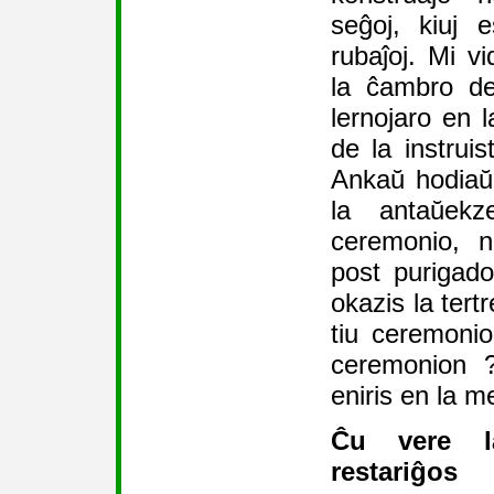
seĝoj, kiuj es
rubaĵoj. Mi vi
la ĉambro de
lernojaro en l
de la instrui
Ankaŭ hodiaŭ 
la antaŭekz
ceremonio, n
post purigad
okazis la tertr
tiu ceremonio
ceremonion ?
eniris en la m
Ĉu vere l
restariĝos