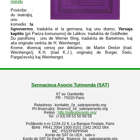
mendu
Priskribo :
du teatraĵoj,
unu
komedio :
la
lignovermo
, tradukita el la germana, kaj unu dramo,
Versaja
kaptito
(pri Pariza komunumo) de Lalikov, tradukita de Goldfeder.
Du parolĥoroj : unu de Werner Illing, tradukita de Bartelmes, kaj
alia originale verkita de H. Weinhengst.
Krome, diversaj versoj por deklamo, de Martin Dreŝer (trad.
Weinhengst), K.H. (trad K.J.), originaloj de Burger, Stelo,
Pargaĉevskij kaj Weinhengst.
Sennacieca Asocio Tutmonda (SAT)
67 av. Gambetta
FR - 75020 Paris
Retadreso : kontakto_ĉe_satesperanto.org
Pri financaĵoj : financoj_ĉe_satesperanto.org
Retejo :
http://satesperanto.org/
Tel : (+33) 09 53 50 99 58
Poŝtkonto n-ro 1234-22 K, La Banque Postale, Paris
IBAN : FR41 2004 1000 0101 2342 2K02 064
BIC : PSSTFRPPPAR
Konto de SAT ĉe UEA : satx-s
Konto de SAT ĉe PayPal : financoj_ĉe_satesperanto.org