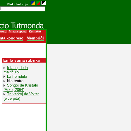
Elekti kolorojn :
dekso
Privata spaco
Kontakto
nta kongreso
|
Membriĝi
En la sama rubriko
Infanoj de la
malriĉuloj
La fremdulo
Nia teatro
Sonĝoj de Kristalo
(Arko, 2064)
Tri verkoj de Volter
(elĉerpita)