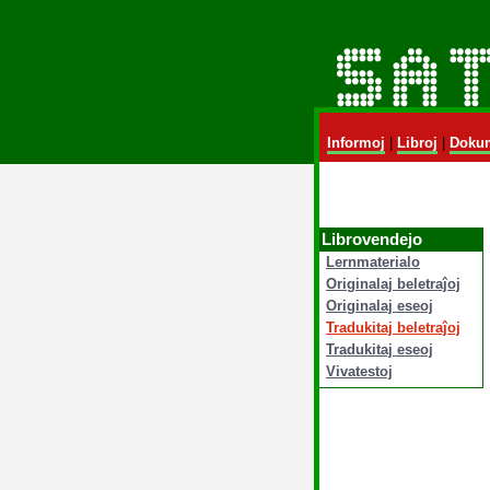
Informoj
|
Libroj
|
Dokum
Librovendejo
Lernmaterialo
Originalaj beletraĵoj
Originalaj eseoj
Tradukitaj beletraĵoj
Tradukitaj eseoj
Vivatestoj