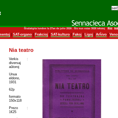
Ĝisdatigita lundon la 27an de julio 2026 . Ĝis nun estas 3026 tekstoj
Rss
In
entoj
|
SAT-organo
|
Frakcioj
|
SAT-kulturo
|
Fakoj
|
Ligoj
|
Arĥivo
|
Veno
Nia teatro
Verkis :
diversaj
aŭtoroj
Unua
eldono,
1931
62p
formato
150x118
Prezo :
1€25