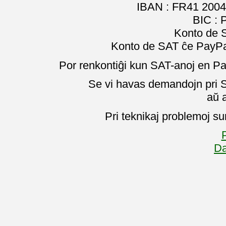
IBAN : FR41 2004
BIC :
Konto de 
Konto de SAT ĉe PayPal
Por renkontiĝi kun SAT-anoj en Pa
Se vi havas demandojn pri SA
aŭ 
Pri teknikaj problemoj su
P
Da