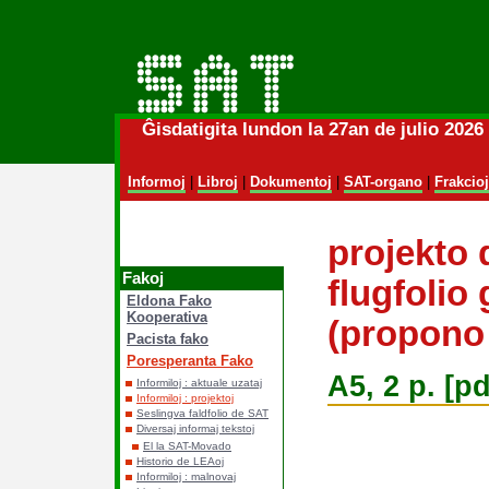
Ĝisdatigita lundon la 27an de julio 202
Informoj
|
Libroj
|
Dokumentoj
|
SAT-organo
|
Frakcioj
projekto 
Fakoj
flugfolio
Eldona Fako
Kooperativa
(propono
Pacista fako
Poresperanta Fako
A5, 2 p. [pd
Informiloj : aktuale uzataj
Informiloj : projektoj
Seslingva faldfolio de SAT
Diversaj informaj tekstoj
El la SAT-Movado
Historio de LEAoj
Informiloj : malnovaj