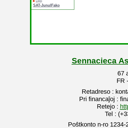
Ligoj
SAT-JunulFako
Sennacieca As
67 
FR 
Retadreso : kon
Pri financaĵoj : f
Retejo :
htt
Tel : (+
Poŝtkonto n-ro 1234-